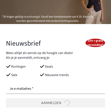
*30 dagen geldig na ontvangst. Vanaf een bestelwaarde van € 30. Kan niet
worden gecombineerd met andere kortingscodes.
Nieuwsbrief
15% + gratis
verzending*
Wees altijd als eerste op de hoogte van deals!
Als je je aanmeldt, ontvang je:
Kortingen
Deals
Sale
Nieuwste trends
Je e-mailadres *
AANMELDEN