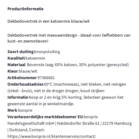
Productinformatie
Dekbedovertrek in een katoenmix blauw/wit
Dekbedovertrek met meeuwendesign - ideaal voor liefhebbers van
kust- en zeemotieven!
Soort sluiting
knoopsluiting
Kwaliteit
katoenmix
Materiaal
Bovenste laag: 65% katoen, 35% polyester (gerecycled)
Kleur
blauw/wit
Artikelnummer
97366681
Onderhoudsadvies
60°C (machinewas), niet bleken, niet reinigen
(cirkel - kruis), niet in de droger drogen, koud strijken
Informatie
Koop er 2 en krijg 5% korting. Selecteer gewoon het
gewenste aantal in je winkelmandje.
Merk
bonprix
Verantwoordelijke marktdeelnemer EU
bonprix
Handelsgesellschaft mbH | Haldesdorfer Straße 61 | 22179 Hamburg
| Duitsland, Contact:
https://www.bonprix.nl/klantenservice/contact/