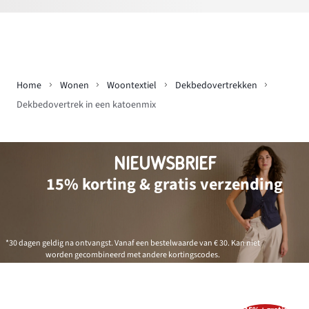
Home
Wonen
Woontextiel
Dekbedovertrekken
Dekbedovertrek in een katoenmix
NIEUWSBRIEF
15% korting & gratis verzending
*30 dagen geldig na ontvangst. Vanaf een bestelwaarde van € 30. Kan niet
worden gecombineerd met andere kortingscodes.