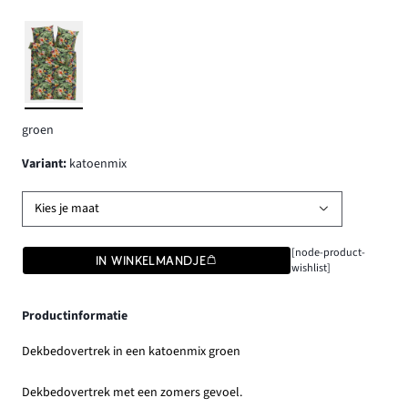
groen
Variant
:
katoenmix
Kies je maat
[node-product-
IN WINKELMANDJE
wishlist]
Productinformatie
Dekbedovertrek in een katoenmix groen
Dekbedovertrek met een zomers gevoel.