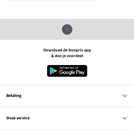
Download de bonprix app
& doe je voordeel
Betaling
MasterCard
VISA
Onze service
iDEAL | Wero
Vragen & antwoorden