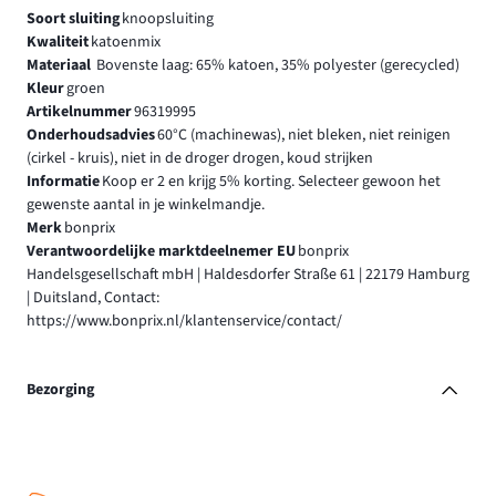
Soort sluiting
knoopsluiting
Kwaliteit
katoenmix
Materiaal
Bovenste laag: 65% katoen, 35% polyester (gerecycled)
Kleur
groen
Artikelnummer
96319995
Onderhoudsadvies
60°C (machinewas), niet bleken, niet reinigen
(cirkel - kruis), niet in de droger drogen, koud strijken
Informatie
Koop er 2 en krijg 5% korting. Selecteer gewoon het
gewenste aantal in je winkelmandje.
Merk
bonprix
Verantwoordelijke marktdeelnemer EU
bonprix
Handelsgesellschaft mbH | Haldesdorfer Straße 61 | 22179 Hamburg
| Duitsland, Contact:
https://www.bonprix.nl/klantenservice/contact/
Bezorging