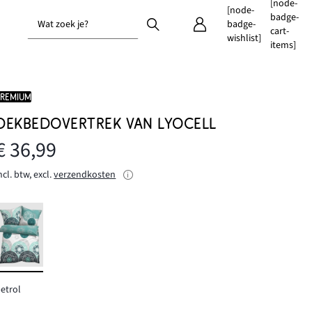
[node-
[node-
badge-
Wat zoek je?
badge-
cart-
wishlist]
items]
PREMIUM
DEKBEDOVERTREK VAN LYOCELL
€ 36,99
ncl. btw, excl.
verzendkosten
etrol