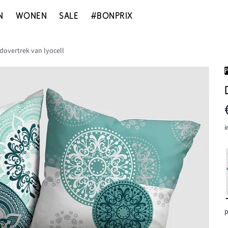
N
WONEN
SALE
#BONPRIX
overtrek van lyocell
i
p