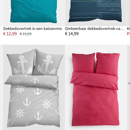
Dekbedovertrek in een katoenmix
Omkeerbaar dekbedovertrek van katoenmix
€ 12,99
€ 14,99
P
€ 15,99