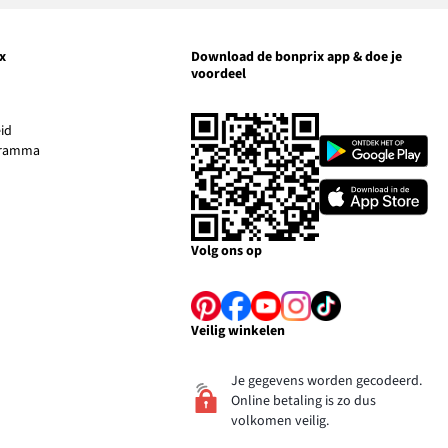
x
Download de bonprix app & doe je
voordeel
nk
pent
Link
id
Link
opent
ogramma
opent
en
in
in
Link
ieuw
een
een
opent
enster
nieuw
nieuw
in
venster
venster
een
Volg ons op
nieuw
venster
Link
Link
Link
Link
Link
Veilig winkelen
opent
opent
opent
opent
opent
Je gegevens worden gecodeerd.
in
in
in
in
in
Online betaling is zo dus
volkomen veilig.