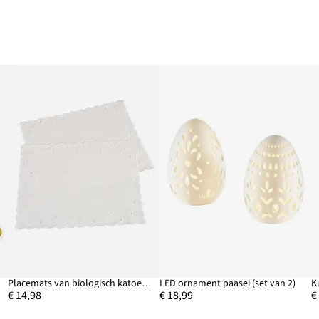
Placemats van biologisch katoen met borduursel (set van 2)
LED ornament paasei (set van 2)
K
€ 14,98
€ 18,99
€