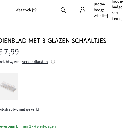
[node-
[node-
badge-
Wat zoek je?
badge-
cart-
wishlist]
items]
DIENBLAD MET 3 GLAZEN SCHAALTJES
€ 7,99
ncl. btw, excl.
verzendkosten
it-shabby, niet geverfd
everbaar binnen 3 - 4 werkdagen