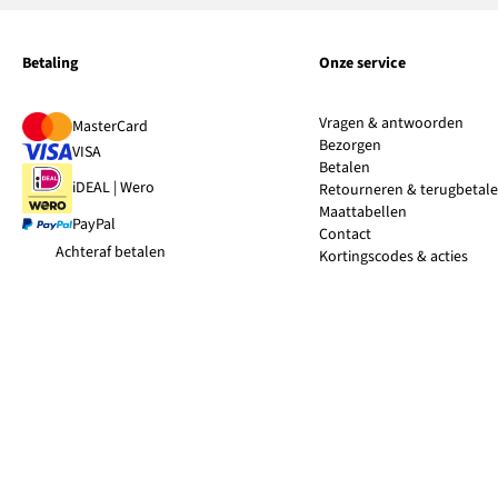
Betaling
Onze service
Vragen & antwoorden
MasterCard
Bezorgen
VISA
Betalen
iDEAL | Wero
Retourneren & terugbetal
Maattabellen
PayPal
Contact
Achteraf betalen
Kortingscodes & acties