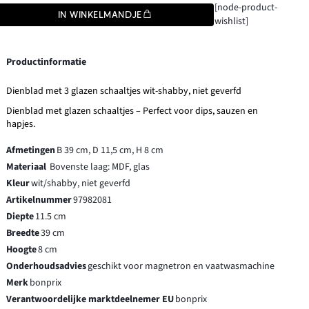
[node-product-
IN WINKELMANDJE
wishlist]
Productinformatie
Dienblad met 3 glazen schaaltjes wit-shabby, niet geverfd
Dienblad met glazen schaaltjes – Perfect voor dips, sauzen en
hapjes.
Afmetingen
B 39 cm, D 11,5 cm, H 8 cm
Materiaal
Bovenste laag: MDF, glas
Kleur
wit/shabby, niet geverfd
Artikelnummer
97982081
Diepte
11.5 cm
Breedte
39 cm
Hoogte
8 cm
Onderhoudsadvies
geschikt voor magnetron en vaatwasmachine
Merk
bonprix
Verantwoordelijke marktdeelnemer EU
bonprix