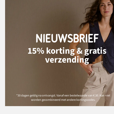
NIEUWSBRIEF
15% korting & gratis
verzending
*30 dagen geldig na ontvangst. Vanaf een bestelwaarde van € 30. Kan niet
worden gecombineerd met andere kortingscodes.