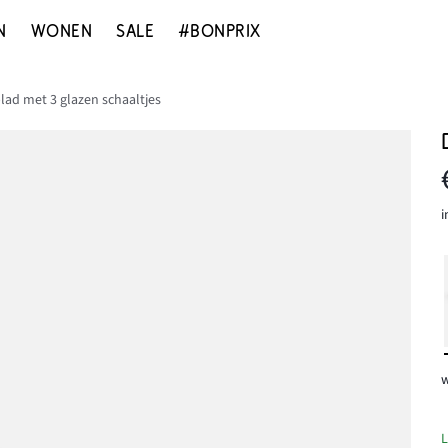
N
WONEN
SALE
#BONPRIX
lad met 3 glazen schaaltjes
i
w
L