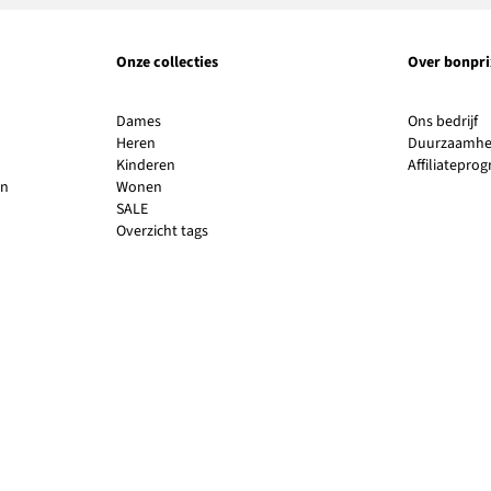
Onze collecties
Over bonpri
Li
Dames
Ons bedrijf
o
Heren
Duurzaamhe
in
Kinderen
Affiliatepr
e
en
Wonen
n
SALE
v
Overzicht tags