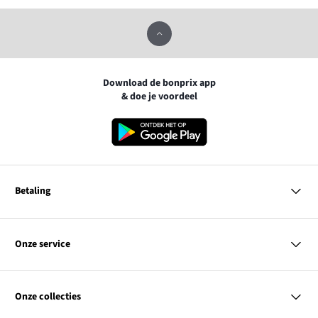
Download de bonprix app
& doe je voordeel
Betaling
MasterCard
VISA
Onze service
iDEAL | Wero
Vragen & antwoorden
PayPal
Bezorgen
Onze collecties
Betalen
Achteraf betalen