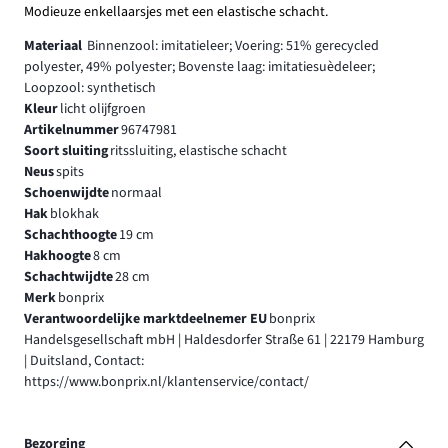
Modieuze enkellaarsjes met een elastische schacht.
Materiaal
Binnenzool: imitatieleer; Voering: 51% gerecycled
polyester, 49% polyester; Bovenste laag: imitatiesuèdeleer;
Loopzool: synthetisch
Kleur
licht olijfgroen
Artikelnummer
96747981
Soort sluiting
ritssluiting, elastische schacht
Neus
spits
Schoenwijdte
normaal
Hak
blokhak
Schachthoogte
19 cm
Hakhoogte
8 cm
Schachtwijdte
28 cm
Merk
bonprix
Verantwoordelijke marktdeelnemer EU
bonprix
Handelsgesellschaft mbH | Haldesdorfer Straße 61 | 22179 Hamburg
| Duitsland, Contact:
https://www.bonprix.nl/klantenservice/contact/
Bezorging