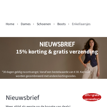
Home
Dames
Schoenen
Boots
Enkellaarsjes
NIEUWSBRIEF
15% korting & gratis verzending
*30 dagen geldig na ontvangst. Vanaf een bestelwaarde van € 30. Kan niet
worden gecombineerd met andere kortingscodes.
Nieuwsbrief
15% + gratis
verzending*
Wees altijd als eerste op de hoogte van deals!