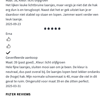
Maat: 38
,
Kleur: licht olijfgroen
Het lijken leuke lichtbruine laarsjes, maar vergis je niet dat de hak
erg dun is en terugloopt. Naast dat het er gek uitziet kan je er
daardoor niet stabiel op staan en lopen. Jammer want verder een
leuk laarsje.
2025-09-23
Beoordeling
5
Erna
Geverifieerde aankoop
Maat: 39
(past goed)
,
Kleur: licht olijfgroen
Hele fijne laarsjes, sluiten mooi aan om je been. De kleur is
neutraal, dus past overal bij. De laarsjes lopen best lekker ondanks
de (hoge) hak. Mijn normale schoenmaat is 40, maar die viel in dit
geval te ruim. Omgeruild voor maat 39 en die zitten perfect.
2025-03-31
FILTER REVIEWS