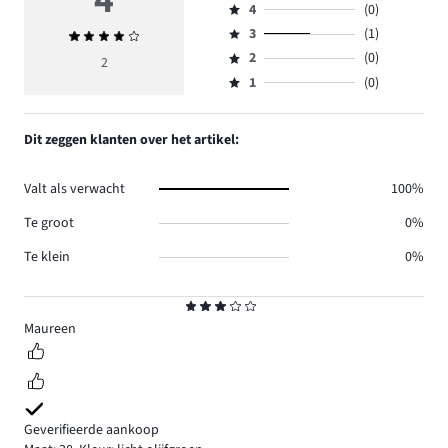
4
4
(0)
5,
Beoordeling
aantal
3
(1)
Gemiddelde
4,
Beoordeling
reviews
beoordeling
aantal
2
(0)
3,
2
Beoordeling
1.
4
reviews
aantal
1
(0)
2,
Beoordeling
0.
reviews
aantal
1,
1.
reviews
aantal
Dit zeggen klanten over het artikel:
0.
reviews
0.
Valt als verwacht
100%
Te groot
0%
Te klein
0%
Beoordeling
3
Maureen
Geverifieerde aankoop