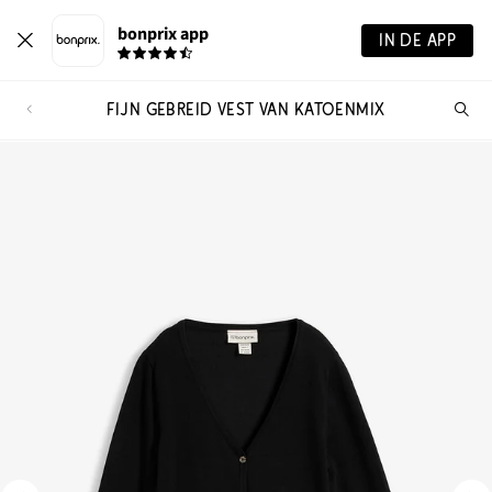
bonprix app
IN DE APP
FIJN GEBREID VEST VAN KATOENMIX
Wa
zo
je?