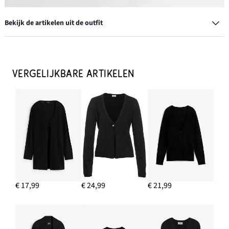
Bekijk de artikelen uit de outfit
Teenslippers
€ 24,99
VERGELIJKBARE ARTIKELEN
IN WINKELMANDJE
Oorstekers in gehamerde look
€ 12,99
IN WINKELMANDJE
Instapbroek van puur katoen
€ 27,99
€ 17,99
€ 24,99
€ 21,99
IN WINKELMANDJE
Fijn gebreid vest van katoenmix
€ 24,99