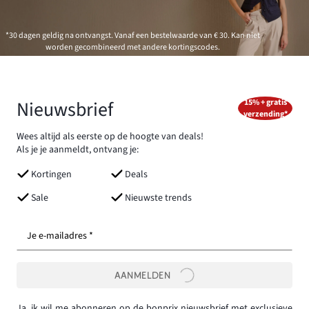
*30 dagen geldig na ontvangst. Vanaf een bestelwaarde van € 30. Kan niet
worden gecombineerd met andere kortingscodes.
Nieuwsbrief
15% + gratis
verzending*
Wees altijd als eerste op de hoogte van deals!
Als je je aanmeldt, ontvang je:
Kortingen
Deals
Sale
Nieuwste trends
Je e-mailadres *
AANMELDEN
Ja, ik wil me abonneren op de bonprix nieuwsbrief met exclusieve