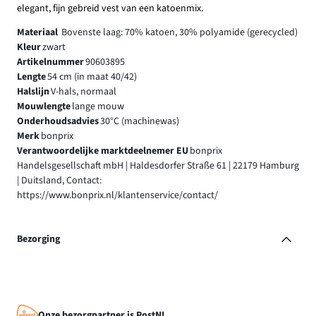
elegant, fijn gebreid vest van een katoenmix.
Materiaal
Bovenste laag: 70% katoen, 30% polyamide (gerecycled)
Kleur
zwart
Artikelnummer
90603895
Lengte
54 cm (in maat 40/42)
Halslijn
V-hals, normaal
Mouwlengte
lange mouw
Onderhoudsadvies
30°C (machinewas)
Merk
bonprix
Verantwoordelijke marktdeelnemer EU
bonprix
Handelsgesellschaft mbH | Haldesdorfer Straße 61 | 22179 Hamburg
| Duitsland, Contact:
https://www.bonprix.nl/klantenservice/contact/
Bezorging
Onze bezorgpartner is PostNL