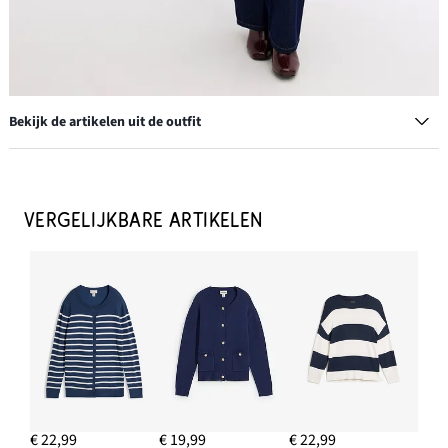
Bekijk de artikelen uit de outfit
Straight jeans mid waist
€ 27,99
VERGELIJKBARE ARTIKELEN
IN WINKELMANDJE
Enkellaarsjes
€ 39,99
-9%
IN WINKELMANDJE
Coltrui van katoen
€ 17,99
€ 22,99
€ 19,99
€ 22,99