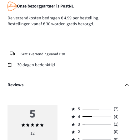
Onze bezorgpartner is PostNL
De verzendkosten bedragen € 4,99 per bestelling.
Bestellingen vanaf € 30 worden gratis bezorgd.
Gratis verzending vanaf € 30
30 dagen bedenktijd
Reviews
5
5
(7)
Beoordeling
4
(4)
5,
Beoordeling
aantal
3
(1)
Gemiddelde
4,
Beoordeling
reviews
beoordeling
aantal
2
(0)
3,
12
Beoordeling
7.
5
reviews
aantal
1
(0)