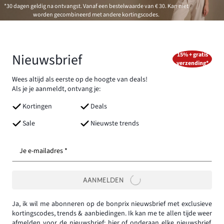
*30 dagen geldig na ontvangst. Vanaf een bestelwaarde van € 30. Kan niet
worden gecombineerd met andere kortingscodes.
Nieuwsbrief
15% + gratis
verzending*
Wees altijd als eerste op de hoogte van deals!
Als je je aanmeldt, ontvang je:
Kortingen
Deals
Sale
Nieuwste trends
Je e-mailadres *
AANMELDEN
Ja, ik wil me abonneren op de bonprix nieuwsbrief met exclusieve
kortingscodes, trends & aanbiedingen. Ik kan me te allen tijde weer
afmelden voor de nieuwsbrief:
hier
of onderaan elke nieuwsbrief.