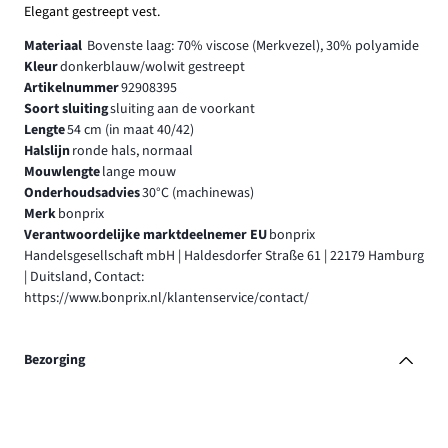
Elegant gestreept vest.
Materiaal
Bovenste laag: 70% viscose (Merkvezel), 30% polyamide
Kleur
donkerblauw/wolwit gestreept
Artikelnummer
92908395
Soort sluiting
sluiting aan de voorkant
Lengte
54 cm (in maat 40/42)
Halslijn
ronde hals, normaal
Mouwlengte
lange mouw
Onderhoudsadvies
30°C (machinewas)
Merk
bonprix
Verantwoordelijke marktdeelnemer EU
bonprix
Handelsgesellschaft mbH | Haldesdorfer Straße 61 | 22179 Hamburg
| Duitsland, Contact:
https://www.bonprix.nl/klantenservice/contact/
Bezorging