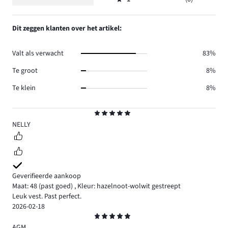
2,
Beoordeling
4.
reviews
aantal
1,
1.
reviews
aantal
Dit zeggen klanten over het artikel:
0.
reviews
0.
Valt als verwacht
83%
Te groot
8%
Te klein
8%
Beoordeling
5
NELLY
Geverifieerde aankoop
Maat: 48
(past goed)
,
Kleur: hazelnoot-wolwit gestreept
Leuk vest. Past perfect.
2026-02-18
Beoordeling
5
AGM