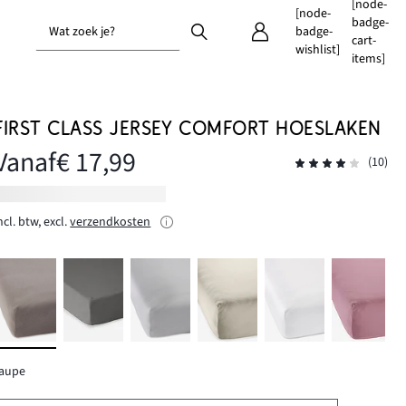
[node-
[node-
badge-
Wat zoek je?
badge-
cart-
wishlist]
items]
FIRST CLASS JERSEY COMFORT HOESLAKEN
Vanaf
€ 17,99
(10)
ncl. btw, excl.
verzendkosten
taupe