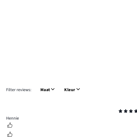
Filter reviews:
Maat
Kleur
Beoordeling
4
Hennie