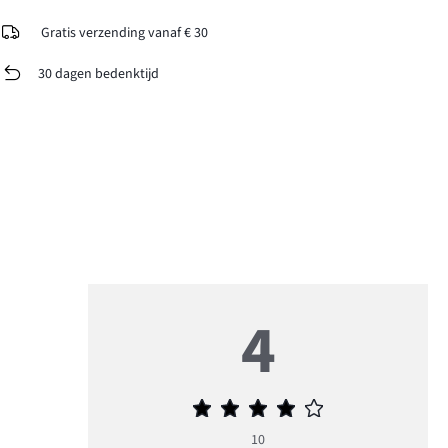
Gratis verzending vanaf € 30
30 dagen bedenktijd
4
Gemiddelde
beoordeling
10
4