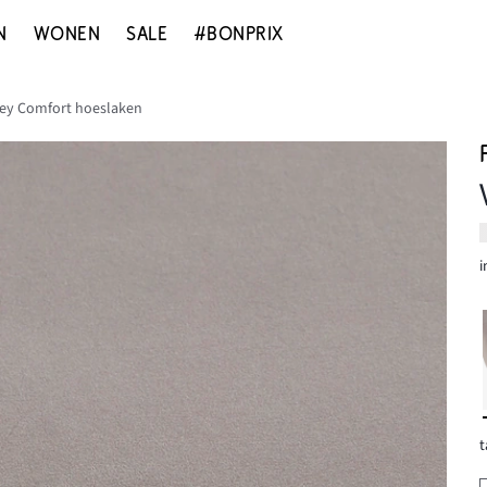
N
WONEN
SALE
#BONPRIX
rsey Comfort hoeslaken
i