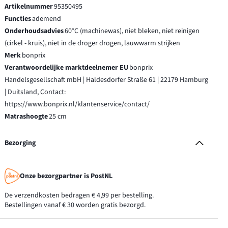
Artikelnummer
95350495
Functies
ademend
Onderhoudsadvies
60°C (machinewas), niet bleken, niet reinigen
(cirkel - kruis), niet in de droger drogen, lauwwarm strijken
Merk
bonprix
Verantwoordelijke marktdeelnemer EU
bonprix
Handelsgesellschaft mbH | Haldesdorfer Straße 61 | 22179 Hamburg
| Duitsland, Contact:
https://www.bonprix.nl/klantenservice/contact/
Matrashoogte
25 cm
Bezorging
Onze bezorgpartner is PostNL
De verzendkosten bedragen € 4,99 per bestelling.
Bestellingen vanaf € 30 worden gratis bezorgd.