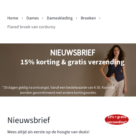
Home
Dames
Dameskleding
Broeken
Flared broek van corduroy
NIEUWSBRIEF
15% korting & gratis verzending
*30 dagen geldig na ontvangst. Vanaf een bestelwaarde van € 30. Kan niet
worden gecombineerd met andere kortingscodes.
Nieuwsbrief
15% + gratis
verzending*
Wees altijd als eerste op de hoogte van deals!