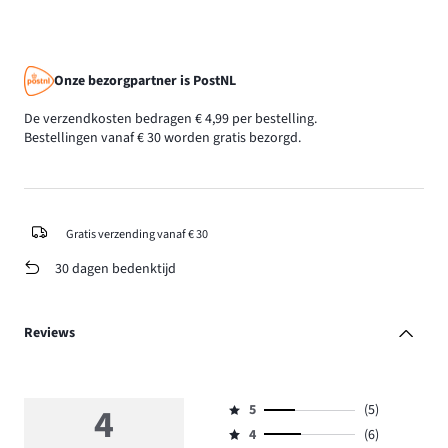
Onze bezorgpartner is PostNL
De verzendkosten bedragen € 4,99 per bestelling.
Bestellingen vanaf € 30 worden gratis bezorgd.
Gratis verzending vanaf € 30
30 dagen bedenktijd
Reviews
4
5
(5)
Beoordeling
4
(6)
5,
Beoordeling