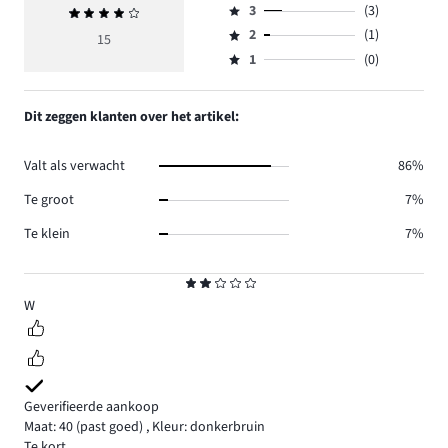
aantal
3
(3)
Gemiddelde
4,
Beoordeling
reviews
beoordeling
aantal
2
(1)
3,
15
Beoordeling
5.
4
reviews
aantal
1
(0)
2,
Beoordeling
6.
reviews
aantal
1,
3.
reviews
aantal
Dit zeggen klanten over het artikel:
1.
reviews
0.
Valt als verwacht
86%
Te groot
7%
Te klein
7%
Beoordeling
2
W
Geverifieerde aankoop
Maat: 40
(past goed)
,
Kleur: donkerbruin
Te kort