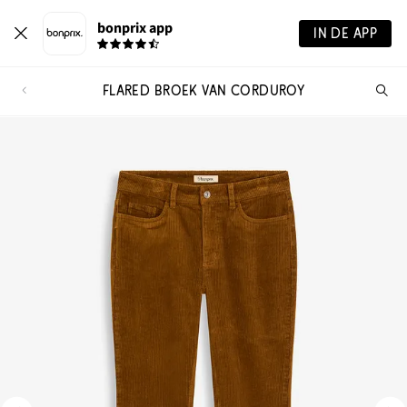
bonprix app
IN DE APP
FLARED BROEK VAN CORDUROY
Wa
zo
je?