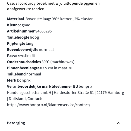
Casual corduroy broek met wijd uitlopende pijpen en
onafgewerkte randen.
Materiaal
Bovenste laag: 98% katoen, 2% elastan
Kleur
cognac
Artikelnummer
94608295
Taillehoogte
hoog
Pijplengte
lang
Bovenbeenwijdte
normaal
Pasvorm
slim fit
Onderhoudsadvies
30°C (machinewas)
Binnenbeenlengte
83.5 cm in maat 38
Tailleband
normaal
Merk
bonprix
Verantwoordelijke marktdeelnemer EU
bonprix
Handelsgesellschaft mbH | Haldesdorfer Straße 61 | 22179 Hamburg
| Duitsland, Contact:
https://www.bonprix.nl/klantenservice/contact/
Bezorging