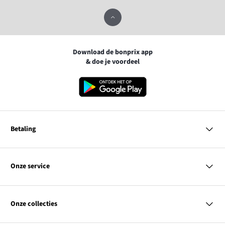
Download de bonprix app
& doe je voordeel
Betaling
MasterCard
VISA
Onze service
iDEAL | Wero
Vragen & antwoorden
PayPal
Bezorgen
Onze collecties
Betalen
Achteraf betalen
Retourneren & terugbetalen