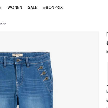
N
WONEN
SALE
#BONPRIX
waist
i