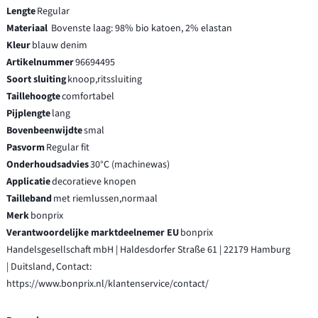
Lengte
Regular
Materiaal
Bovenste laag: 98% bio katoen, 2% elastan
Kleur
blauw denim
Artikelnummer
96694495
Soort sluiting
knoop,ritssluiting
Taillehoogte
comfortabel
Pijplengte
lang
Bovenbeenwijdte
smal
Pasvorm
Regular fit
Onderhoudsadvies
30°C (machinewas)
Applicatie
decoratieve knopen
Tailleband
met riemlussen,normaal
Merk
bonprix
Verantwoordelijke marktdeelnemer EU
bonprix
Handelsgesellschaft mbH | Haldesdorfer Straße 61 | 22179 Hamburg
| Duitsland, Contact:
https://www.bonprix.nl/klantenservice/contact/