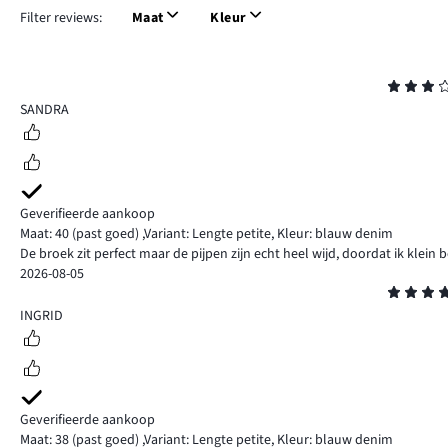
Filter reviews:
Maat
Kleur
Beoordeling
3
SANDRA
Geverifieerde aankoop
Maat: 40
(past goed)
,
Variant: Lengte petite,
Kleur: blauw denim
De broek zit perfect maar de pijpen zijn echt heel wijd, doordat ik klein 
2026-08-05
Beoordeling
5
INGRID
Geverifieerde aankoop
Maat: 38
(past goed)
,
Variant: Lengte petite,
Kleur: blauw denim