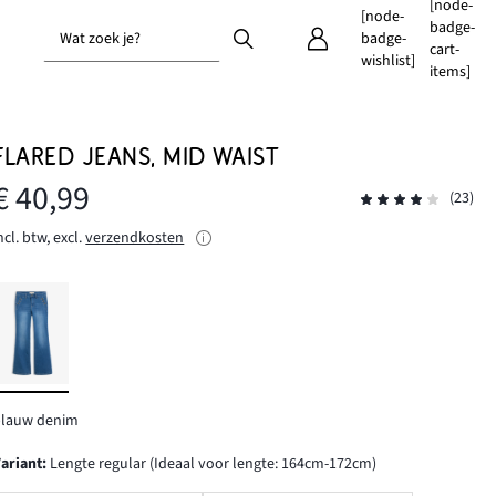
[node-
[node-
badge-
Wat zoek je?
badge-
cart-
wishlist]
items]
FLARED JEANS, MID WAIST
€ 40,99
(23)
ncl. btw, excl.
verzendkosten
blauw denim
Variant
:
Lengte regular (Ideaal voor lengte: 164cm-172cm)