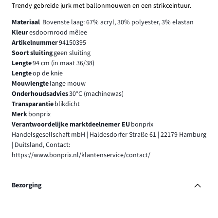
Trendy gebreide jurk met ballonmouwen en een strikceintuur.
Materiaal
Bovenste laag: 67% acryl, 30% polyester, 3% elastan
Kleur
esdoornrood mêlee
Artikelnummer
94150395
Soort sluiting
geen sluiting
Lengte
94 cm (in maat 36/38)
Lengte
op de knie
Mouwlengte
lange mouw
Onderhoudsadvies
30°C (machinewas)
Transparantie
blikdicht
Merk
bonprix
Verantwoordelijke marktdeelnemer EU
bonprix
Handelsgesellschaft mbH | Haldesdorfer Straße 61 | 22179 Hamburg
| Duitsland, Contact:
https://www.bonprix.nl/klantenservice/contact/
Bezorging