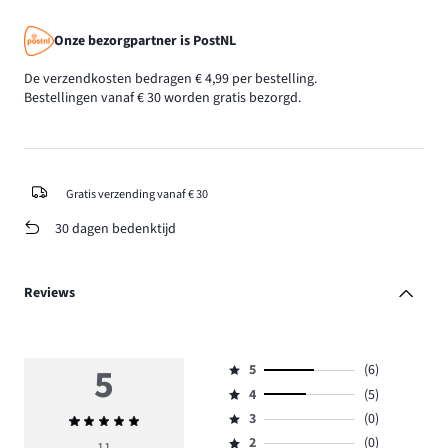
Onze bezorgpartner is PostNL
De verzendkosten bedragen € 4,99 per bestelling.
Bestellingen vanaf € 30 worden gratis bezorgd.
Gratis verzending vanaf € 30
30 dagen bedenktijd
Reviews
5
5
(6)
Beoordeling
4
(5)
5,
Beoordeling
aantal
3
(0)
Gemiddelde
4,
Beoordeling
reviews
beoordeling
aantal
2
(0)
3,