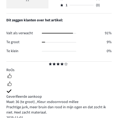
11
Beoordeling
6.
5
reviews
aantal
1
(0)
2,
Beoordeling
5.
reviews
aantal
1,
0.
reviews
aantal
Dit zeggen klanten over het artikel:
0.
reviews
0.
Valt als verwacht
91%
Te groot
9%
Te klein
0%
Beoordeling
4
RoOs
Geverifieerde aankoop
Maat: 36
(te groot)
,
Kleur: esdoornrood mêlee
Prachtige jurk, meer bruin dan rood in mijn ogen en dat zocht ik
niet. Heel zacht materiaal.
2025-11-01