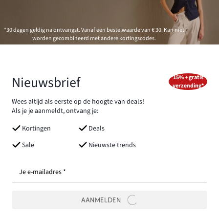
*30 dagen geldig na ontvangst. Vanaf een bestelwaarde van € 30. Kan niet
worden gecombineerd met andere kortingscodes.
Nieuwsbrief
15% + gratis
verzending*
Wees altijd als eerste op de hoogte van deals!
Als je je aanmeldt, ontvang je:
Kortingen
Deals
Sale
Nieuwste trends
Je e-mailadres *
AANMELDEN