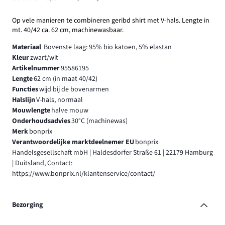
Op vele manieren te combineren geribd shirt met V-hals. Lengte in
mt. 40/42 ca. 62 cm, machinewasbaar.
Materiaal
Bovenste laag: 95% bio katoen, 5% elastan
Kleur
zwart/wit
Artikelnummer
95586195
Lengte
62 cm (in maat 40/42)
Functies
wijd bij de bovenarmen
Halslijn
V-hals, normaal
Mouwlengte
halve mouw
Onderhoudsadvies
30°C (machinewas)
Merk
bonprix
Verantwoordelijke marktdeelnemer EU
bonprix
Handelsgesellschaft mbH | Haldesdorfer Straße 61 | 22179 Hamburg
| Duitsland, Contact:
https://www.bonprix.nl/klantenservice/contact/
Bezorging