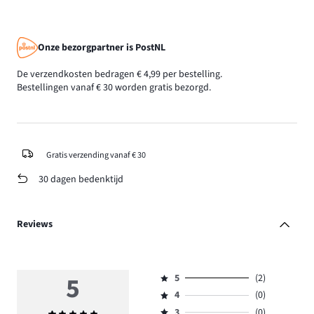
Onze bezorgpartner is PostNL
De verzendkosten bedragen € 4,99 per bestelling.
Bestellingen vanaf € 30 worden gratis bezorgd.
Gratis verzending vanaf € 30
30 dagen bedenktijd
Reviews
5
5
(2)
Beoordeling
4
(0)
5,
Beoordeling
aantal
3
(0)