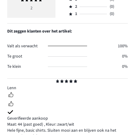
Gemiddelde
4,
Beoordeling
reviews
beoordeling
aantal
2
(0)
3,
2
Beoordeling
2.
5
reviews
aantal
1
(0)
2,
Beoordeling
0.
reviews
aantal
1,
0.
reviews
aantal
Dit zeggen klanten over het artikel:
0.
reviews
0.
Valt als verwacht
100%
Te groot
0%
Te klein
0%
Beoordeling
5
Lenn
Geverifieerde aankoop
Maat: 44
(past goed)
,
Kleur: zwart/wit
Hele fijne, basic shirts. Sluiten mooi aan en blijven ook na het