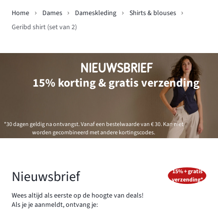
Home
Dames
Dameskleding
Shirts & blouses
Geribd shirt (set van 2)
NIEUWSBRIEF
15% korting & gratis verzending
*30 dagen geldig na ontvangst. Vanaf een bestelwaarde van € 30. Kan niet
worden gecombineerd met andere kortingscodes.
Nieuwsbrief
15% + gratis
verzending*
Wees altijd als eerste op de hoogte van deals!
Als je je aanmeldt, ontvang je: