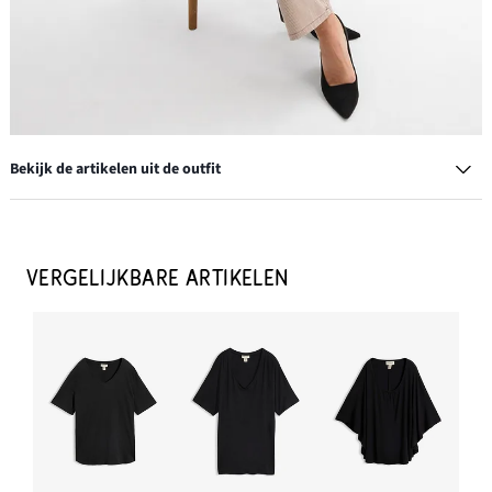
Bekijk de artikelen uit de outfit
Riem (set van 2) met glanzende sluiting
€ 13,99
VERGELIJKBARE ARTIKELEN
IN WINKELMANDJE
Ketting met moderne elementen
€ 20,99
IN WINKELMANDJE
Geribd shirt (set van 2)
€ 21,99