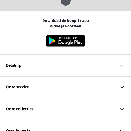
Download de bonprix app
& doe je voordeel
Betaling
MasterCard
VISA
Onze service
iDEAL | Wero
Vragen & antwoorden
PayPal
Bezorgen
Onze collecties
Betalen
Achteraf betalen
Retourneren & terugbetalen
Dames
Maattabellen
Heren
Contact
Over bonprix