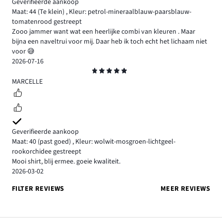
Geverifieerde aankoop
Maat: 44
(Te klein)
,
Kleur: petrol-mineraalblauw-paarsblauw-
tomatenrood gestreept
Zooo jammer want wat een heerlijke combi van kleuren . Maar
bijna een naveltrui voor mij. Daar heb ik toch echt het lichaam niet
voor 😅
2026-07-16
Beoordeling
5
MARCELLE
Geverifieerde aankoop
Maat: 40
(past goed)
,
Kleur: wolwit-mosgroen-lichtgeel-
rookorchidee gestreept
Mooi shirt, blij ermee. goeie kwaliteit.
2026-03-02
FILTER REVIEWS
MEER REVIEWS