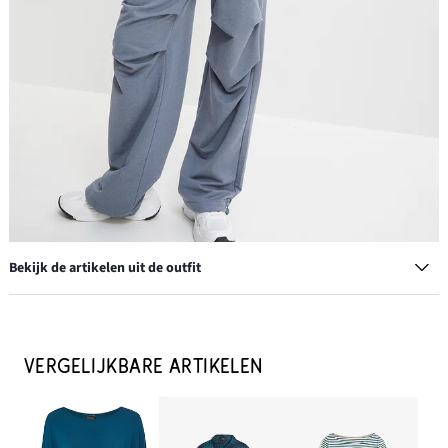
Bekijk de artikelen uit de outfit
Wide leg jeans, high waist, met comfortband
€ 35,99
VERGELIJKBARE ARTIKELEN
IN WINKELMANDJE
Plateau sneakers in retrolook