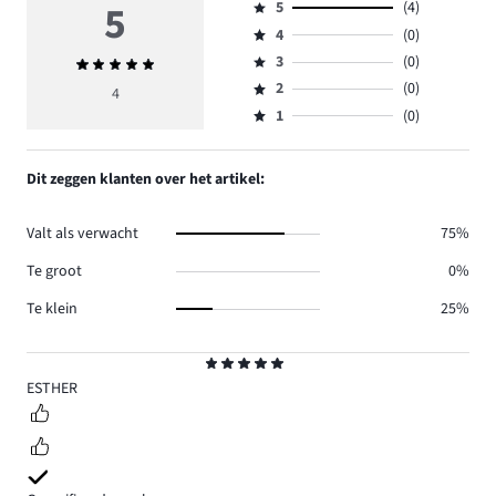
5
5
(4)
Beoordeling
4
(0)
5,
Beoordeling
aantal
3
(0)
Gemiddelde
4,
Beoordeling
reviews
beoordeling
aantal
2
(0)
3,
4
Beoordeling
4.
5
reviews
aantal
1
(0)
2,
Beoordeling
0.
reviews
aantal
1,
0.
reviews
aantal
Dit zeggen klanten over het artikel:
0.
reviews
0.
Valt als verwacht
75%
Te groot
0%
Te klein
25%
Beoordeling
5
ESTHER