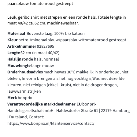
paarsblauw-tomatenrood gestreept
Leuk, geribd shirt met strepen en een ronde hals. Totale lengte in
maat 40/42 ca. 62 cm, machinewasbaar.
Materiaal
Bovenste laag: 100% bio katoen
Kleur
petrol/mineraalblauw/paarsblauw/tomatenrood gestreept
Artikelnummer
92827695
Lengte
62 cm (in maat 40/42)
Halslijn
ronde hals, normaal
Mouwlengte
lange mouw
Onderhoudsadvies
machinewas 30°C makkelijk in onderhoud, niet
bleken, In vorm brengen als het nog vochtig is,Was met dezelfde
kleuren, niet reinigen (cirkel - kruis), niet in de droger drogen,
lauwwarm strijken
Merk
bonprix
Verantwoordelijke marktdeelnemer EU
bonprix
Handelsgesellschaft mbH | Haldesdorfer Straße 61 | 22179 Hamburg
| Duitsland, Contact:
https://www.bonprix.nl/klantenservice/contact/