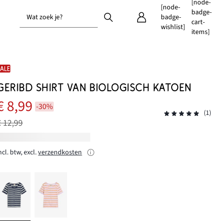
[node-
[node-
badge-
Wat zoek je?
badge-
cart-
wishlist]
items]
SALE
GERIBD SHIRT VAN BIOLOGISCH KATOEN
€ 8,99
-30%
(1)
€ 12,99
ncl. btw, excl.
verzendkosten