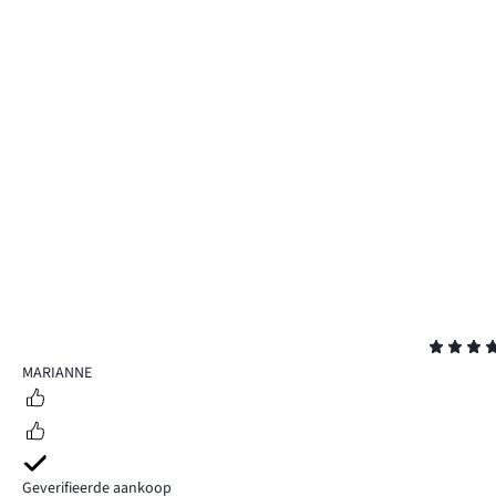
Beoordeling
5
MARIANNE
Geverifieerde aankoop