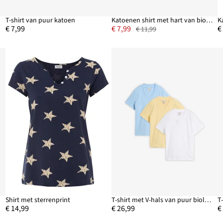
T-shirt van puur katoen
Katoenen shirt met hart van biologisch katoen
K
€ 7,99
€ 7,99
€
€ 11,99
Shirt met sterrenprint
T-shirt met V-hals van puur biologisch katoen (set van 3)
T
€ 14,99
€ 26,99
€