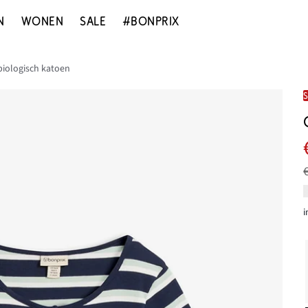
N
WONEN
SALE
#BONPRIX
biologisch katoen
i