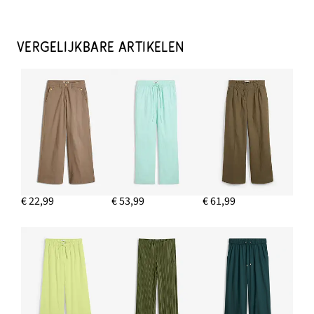
Oorstekers in gehamerde look
€ 16,99
VERGELIJKBARE ARTIKELEN
IN WINKELMANDJE
Sjaaltje met bloemenprint (set van 2)
€ 14,99
IN WINKELMANDJE
Tanktop
€ 9,99
€ 22,99
€ 53,99
€ 61,99
IN WINKELMANDJE
Buideltas met gesp
€ 12,99
IN WINKELMANDJE