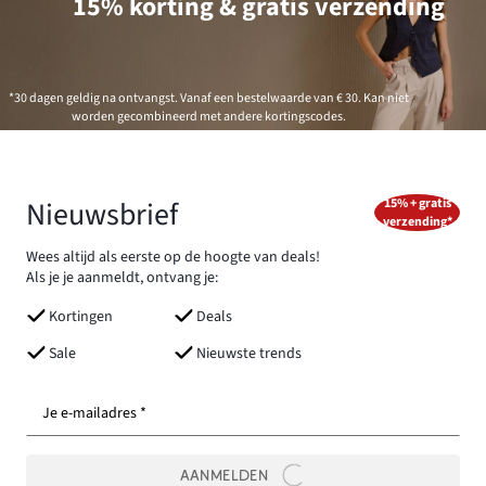
15% korting & gratis verzending
*30 dagen geldig na ontvangst. Vanaf een bestelwaarde van € 30. Kan niet
worden gecombineerd met andere kortingscodes.
Nieuwsbrief
15% + gratis
verzending*
Wees altijd als eerste op de hoogte van deals!
Als je je aanmeldt, ontvang je:
Kortingen
Deals
Sale
Nieuwste trends
Je e-mailadres *
AANMELDEN