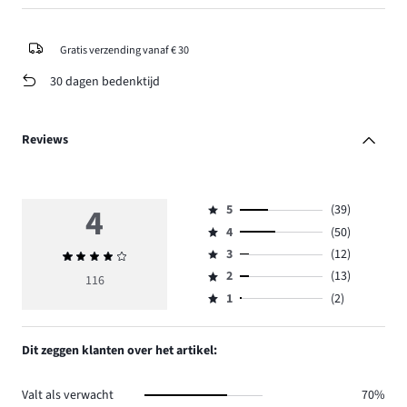
Gratis verzending vanaf € 30
30 dagen bedenktijd
Reviews
4
5
(39)
Beoordeling
4
(50)
5,
Beoordeling
aantal
3
(12)
Gemiddelde
4,
Beoordeling
reviews
beoordeling
aantal
2
(13)
3,
116
Beoordeling
39.
4
reviews
aantal
1
(2)
2,
Beoordeling
50.
reviews
aantal
1,
12.
reviews
aantal
Dit zeggen klanten over het artikel:
13.
reviews
2.
Valt als verwacht
70%