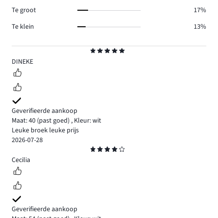
Te groot
17%
Te klein
13%
Beoordeling
5
DINEKE
Geverifieerde aankoop
Maat: 40
(past goed)
,
Kleur: wit
Leuke broek leuke prijs
2026-07-28
Beoordeling
4
Cecilia
Geverifieerde aankoop