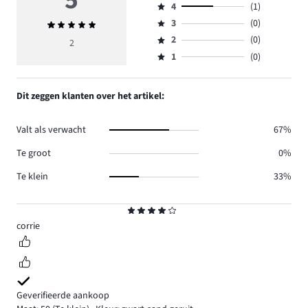
5
4
(1)
5,
Beoordeling
aantal
3
(0)
Gemiddelde
4,
Beoordeling
reviews
beoordeling
aantal
2
(0)
3,
2
Beoordeling
1.
5
reviews
aantal
1
(0)
2,
Beoordeling
1.
reviews
aantal
1,
0.
reviews
aantal
Dit zeggen klanten over het artikel:
0.
reviews
0.
Valt als verwacht
67%
Te groot
0%
Te klein
33%
Beoordeling
4
corrie
Geverifieerde aankoop