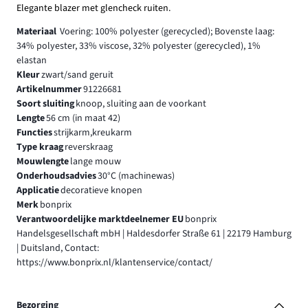
Elegante blazer met glencheck ruiten.
Materiaal
Voering: 100% polyester (gerecycled); Bovenste laag:
34% polyester, 33% viscose, 32% polyester (gerecycled), 1%
elastan
Kleur
zwart/sand geruit
Artikelnummer
91226681
Soort sluiting
knoop, sluiting aan de voorkant
Lengte
56 cm (in maat 42)
Functies
strijkarm,kreukarm
Type kraag
reverskraag
Mouwlengte
lange mouw
Onderhoudsadvies
30°C (machinewas)
Applicatie
decoratieve knopen
Merk
bonprix
Verantwoordelijke marktdeelnemer EU
bonprix
Handelsgesellschaft mbH | Haldesdorfer Straße 61 | 22179 Hamburg
| Duitsland, Contact:
https://www.bonprix.nl/klantenservice/contact/
Bezorging