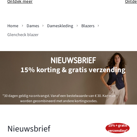
Ontde
Ontdek meer
Home
Dames
Dameskleding
Blazers
Glencheck blazer
NIEUWSBRIEF
15% korting & gratis verzending
*30 dagen geldig na ontvangst. Vanaf een bestelwaarde van € 30. Kan niet
worden gecombineerd met andere kortingscodes.
Nieuwsbrief
15% + gratis
verzending*