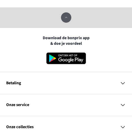
Download de bonprix app
& doe je voordeel
Betaling
MasterCard
VISA
Onze service
iDEAL | Wero
Vragen & antwoorden
PayPal
Bezorgen
Onze collecties
Betalen
Achteraf betalen