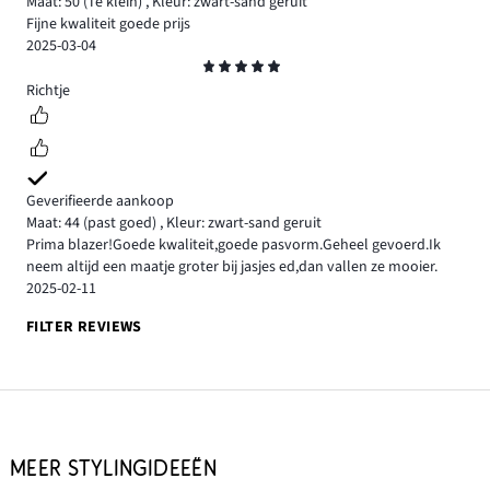
Maat: 50
(Te klein)
,
Kleur: zwart-sand geruit
Fijne kwaliteit goede prijs
2025-03-04
Beoordeling
5
Richtje
Geverifieerde aankoop
Maat: 44
(past goed)
,
Kleur: zwart-sand geruit
Prima blazer!Goede kwaliteit,goede pasvorm.Geheel gevoerd.Ik
neem altijd een maatje groter bij jasjes ed,dan vallen ze mooier.
2025-02-11
FILTER REVIEWS
MEER STYLINGIDEEËN