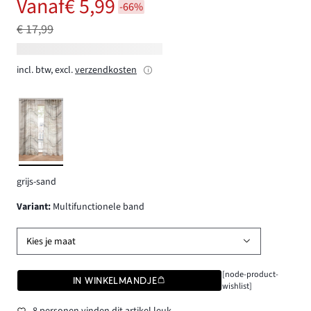
Vanaf
€ 5,99
-66%
€ 17,99
incl. btw, excl.
verzendkosten
grijs-sand
Variant
:
Multifunctionele band
Kies je maat
[node-product-
IN WINKELMANDJE
wishlist]