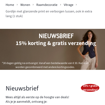
Home
Wonen
Raamdecoratie
Vitrage
Gordijn met glanzende print en verborgen lussen, ook in extra
lang (1 stuk)
NIEUWSBRIEF
15% korting & gratis verzending
*30 dagen geldig na ontvangst. Vanaf een bestelwaarde van € 30. Kan niet
worden gecombineerd met andere kortingscodes.
Nieuwsbrief
15% + gratis
verzending*
Wees altijd als eerste op de hoogte van deals!
Als je je aanmeldt, ontvang je: