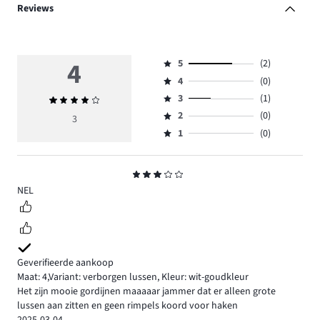
Reviews
4
5
(2)
Beoordeling
4
(0)
5,
Beoordeling
aantal
3
(1)
Gemiddelde
4,
Beoordeling
reviews
beoordeling
aantal
2
(0)
3,
3
Beoordeling
2.
4
reviews
aantal
1
(0)
2,
Beoordeling
0.
reviews
aantal
1,
1.
reviews
aantal
Beoordeling
0.
reviews
3
NEL
0.
Geverifieerde aankoop
Maat: 4
,
Variant: verborgen lussen,
Kleur: wit-goudkleur
Het zijn mooie gordijnen maaaaar jammer dat er alleen grote
lussen aan zitten en geen rimpels koord voor haken
2025-03-04