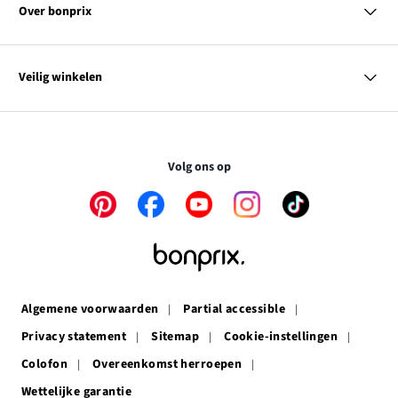
Heren
Contact
Over bonprix
Kinderen
Kortingscodes & acties
Wonen
Link
Ons bedrijf
SALE
opent
Link
Duurzaamheid
Overzicht tags
Veilig winkelen
in
opent
Affiliateprogramma
een
in
nieuw
een
Je gegevens worden gecodeerd. Online betaling is zo dus
venster
nieuw
volkomen veilig.
venster
Volg ons op
Link
Link
Link
Link
Link
opent
opent
opent
opent
opent
in
in
in
in
in
een
een
een
een
een
nieuw
nieuw
nieuw
nieuw
nieuw
venster
venster
venster
venster
venster
Algemene voorwaarden
Partial accessible
Privacy statement
Sitemap
Cookie-instellingen
Colofon
Overeenkomst herroepen
Wettelijke garantie
Link