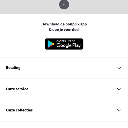
Download de bonprix app
& doe je voordeel
Betaling
MasterCard
VISA
Onze service
iDEAL | Wero
Vragen & antwoorden
PayPal
Bezorgen
Onze collecties
Betalen
Achteraf betalen
Retourneren & terugbetalen
Dames
Maattabellen