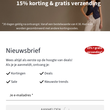
15% korting & gratis verzending
*30 dagen geldig na ontvangst. Vanaf een bestelwaarde van € 30. Kan niet
worden gecombineerd met andere kortingscodes.
Nieuwsbrief
15% + gratis
verzending*
Wees altijd als eerste op de hoogte van deals!
Als je je aanmeldt, ontvang je:
Kortingen
Deals
Sale
Nieuwste trends
Je e-mailadres *
AANMELDEN