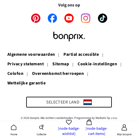
venster
Volg ons op
Link
Link
Link
Link
Link
opent
opent
opent
opent
opent
in
in
in
in
in
een
een
een
een
een
nieuw
nieuw
nieuw
nieuw
nieuw
venster
venster
venster
venster
venster
Algemene voorwaarden
Partial accessible
Privacy statement
Sitemap
Cookie-instellingen
Colofon
Overeenkomst herroepen
Wettelijke garantie
Link
opent
in
een
SELECTEER LAND
nieuw
venster
© 2026 bonprix. Alle rechten voorbehouden. Programming by Media4U Sp. z o.o.
[node-badge-
[node-badge-
wishlist]
cart-items]
Collectie
Home
Mijn bonprix