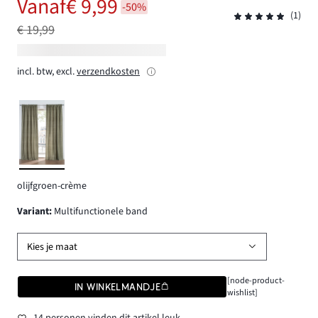
Vanaf
€ 9,99
-50%
(1)
€ 19,99
incl. btw, excl.
verzendkosten
olijfgroen-crème
Variant
:
Multifunctionele band
Kies je maat
[node-product-
IN WINKELMANDJE
wishlist]