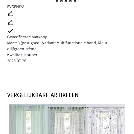
Beoordeling
5
EVGENIYA
Geverifieerde aankoop
Maat: 3
(past goed)
,
Variant: Multifunctionele band,
Kleur:
olijfgroen-crème
Kwaliteit is super!
2026-07-26
VERGELIJKBARE ARTIKELEN