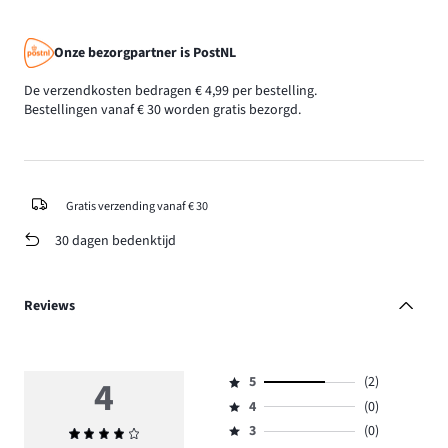
Onze bezorgpartner is PostNL
De verzendkosten bedragen € 4,99 per bestelling.
Bestellingen vanaf € 30 worden gratis bezorgd.
Gratis verzending vanaf € 30
30 dagen bedenktijd
Reviews
4
5
(2)
Beoordeling
4
(0)
5,
Beoordeling
aantal
3
(0)
Gemiddelde
4,
Beoordeling