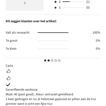
reviews
beoordeling
aantal
2
(1)
3,
3
Beoordeling
2.
4
reviews
aantal
1
(0)
2,
Beoordeling
0.
reviews
aantal
1,
0.
reviews
aantal
Dit zeggen klanten over het artikel:
1.
reviews
0.
Valt als verwacht
100%
Te groot
0%
Te klein
0%
Beoordeling
2
Carla
Geverifieerde aankoop
Maat: 40
(past goed)
,
Kleur: antraciet gemêleerd
2 keer gedragen en nu al helemaal gepluisd en pillen aan de trui
jammer want is echt een fijne trui