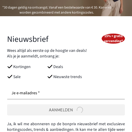
*30 dagen geldig na ontvangst. Vanaf een bestelwaarde van € 30. Kan niet
worden gecombineerd met andere kortingscodes.
Nieuwsbrief
15% + gratis
verzending*
Wees altijd als eerste op de hoogte van deals!
Als je je aanmeldt, ontvang je:
Kortingen
Deals
Sale
Nieuwste trends
Je e-mailadres *
AANMELDEN
Ja, ik wil me abonneren op de bonprix nieuwsbrief met exclusieve
kortingscodes, trends & aanbiedingen. Ik kan me te allen tijde weer