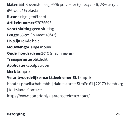
Materiaal
Bovenste laag: 69% polyester (gerecycled), 23% acryl,
6% wol, 2% elastan
Kleur
beige gemêleerd
Artikelnummer
92036695
Soort sluiting
geen sluiting
Lengte
58 cm (in maat 40/42)
Halslijn
ronde hals
Mouwlengte
lange mouw
Onderhoudsadvies
30°C (machinewas)
Transparantie
blikdicht
Applicatie
kabelpatroon
Merk
bonprix
Verantwoordelijke marktdeelnemer EU
bonprix
Handelsgesellschaft mbH | Haldesdorfer Straße 61 | 22179 Hamburg
| Duitsland, Contact:
https://www.bonprix.nl/klantenservice/contact/
Bezorging