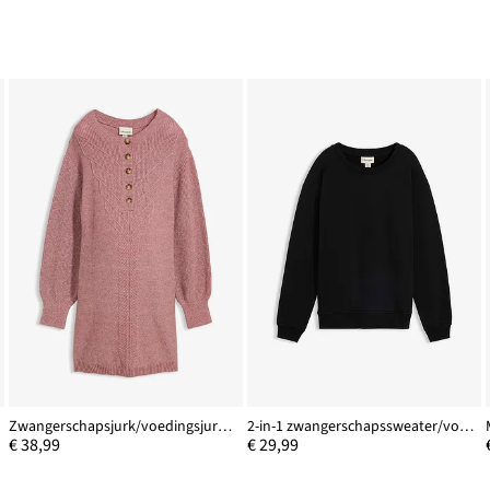
Zwangerschapsjurk/voedingsjurk met lange knoopsluiting
2-in-1 zwangerschapssweater/voedingssweater
€ 38,99
€ 29,99