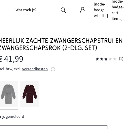
[node-
[node-
badge-
Wat zoek je?
badge-
cart-
wishlist]
items]
HEERLIJK ZACHTE ZWANGERSCHAPSTRUI EN
ZWANGERSCHAPSROK (2-DLG. SET)
€ 41,99
(1)
ncl. btw, excl.
verzendkosten
rijs gemêleerd