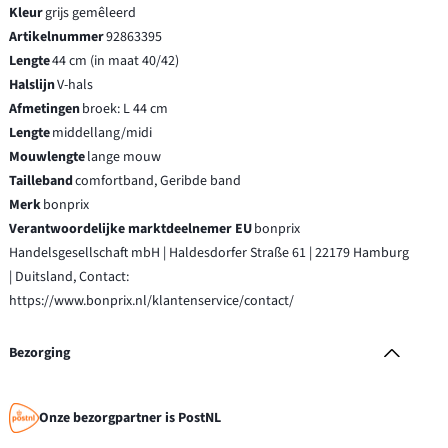
Kleur
grijs gemêleerd
Artikelnummer
92863395
Lengte
44 cm (in maat 40/42)
Halslijn
V-hals
Afmetingen
broek: L 44 cm
Lengte
middellang/midi
Mouwlengte
lange mouw
Tailleband
comfortband, Geribde band
Merk
bonprix
Verantwoordelijke marktdeelnemer EU
bonprix
Handelsgesellschaft mbH | Haldesdorfer Straße 61 | 22179 Hamburg
| Duitsland, Contact:
https://www.bonprix.nl/klantenservice/contact/
Bezorging
Onze bezorgpartner is PostNL