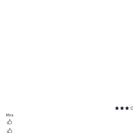
Beoordeling
3
Mira