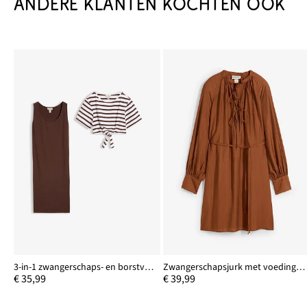
ANDERE KLANTEN KOCHTEN OOK
3-in-1 zwangerschaps- en borstvoedingsjurk (2-dlg. set)
Zwangerschapsjurk met voedingsfunctie van soepele viscose
€ 35,99
€ 39,99