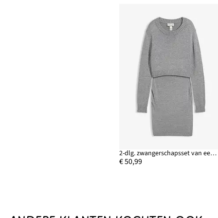
2-dlg. zwangerschapsset van een trui en rok van katoen met glansgaren
€ 50,99