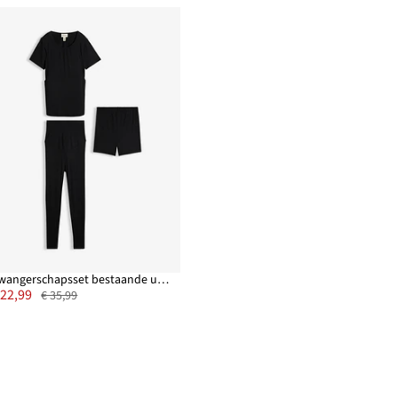
Zwangerschapsset bestaande uit voedingsshirt, legging + short (3-dlg. set)
 22,99
€ 35,99