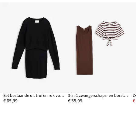
Set bestaande uit trui en rok voor tijdens de zwangerschap en daarna, van biologisch katoen (2-dlg. set)
3-in-1 zwangerschaps- en borstvoedingsjurk (2-dlg. set)
€ 65,99
€ 35,99
€