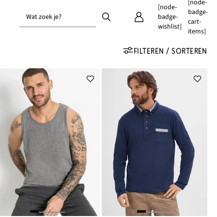
[node-
[node-
badge-
Wat zoek je?
badge-
cart-
wishlist]
items]
FILTEREN / SORTEREN