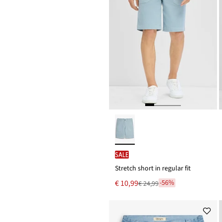
SALE
Stretch short in regular fit
Nu
€ 10,99
-56%
€ 24,99
Van
voor
€ 24,99