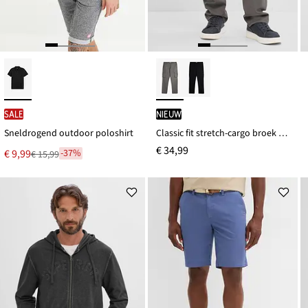
SALE
Nieuw
Sneldrogend outdoor poloshirt
Classic fit stretch-cargo broek met elastische tailleband, straight
€ 34,99
Nu
€ 9,99
-37%
€ 15,99
Van
voor
€ 15,99