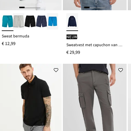
Sweat bermuda
Nieuw
€ 12,99
Sweatvest met capuchon van puur katoen
€ 29,99