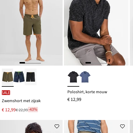
Poloshirt, korte mouw
SALE
€ 12,99
Zwemshort met zijzak
Nu
€ 12,99
-43%
€ 22,99
Van
voor
€ 22,99