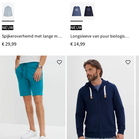
Nieuw
Nieuw
Spijkeroverhemd met lange mouwen, van puur katoen
Longsleeve van puur biologisch katoen
€ 29,99
€ 14,99