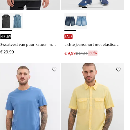
Nieuw
SALE
Sweatvest van puur katoen met capuchon in gewassen look
Lichte jeansshort met elastische tailleband, relaxed fit
€ 29,99
Nu
€ 9,99
-60%
€ 24,99
Van
voor
€ 24,99