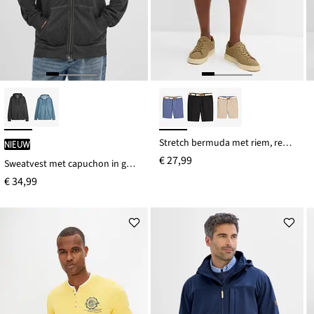
Stretch bermuda met riem, regular fit
Nieuw
€ 27,99
Sweatvest met capuchon in gewassen look, van puur katoen
€ 34,99