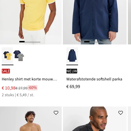
SALE
Nieuw
Henley shirt met korte mouwen (set van 2), van biologisch katoen
Waterafstotende softshell parka
€ 69,99
Nu
€ 10,98
-60%
€ 27,99
Van
voor
2 stuks | € 5,49 / st.
€ 27,99