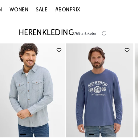
N
WONEN
SALE
#BONPRIX
HERENKLEDING
769 artikelen