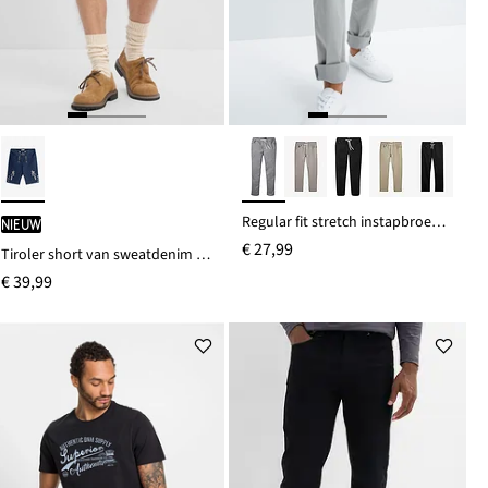
Regular fit stretch instapbroek, straight
Nieuw
€ 27,99
Tiroler short van sweatdenim met comfortabele tailleband
€ 39,99