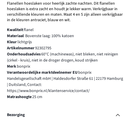
Flanellen hoeslaken voor heerlijk zachte nachten. Dit flanellen
hoeslaken is extra zacht en houdt je lekker warm. Verkrijgbaar in
verschillende kleuren en maten. Maat 4 en 5 zijn alleen verkrijgbaar
in de kleuren antraciet, blauw en wit.
Kwaliteit
flanel
Materiaal
Bovenste laag: 100% katoen
Kleur
lichtgrijs
Artikelnummer
92302795
Onderhoudsadvies
60°C (machinewas), niet bleken, niet reinigen
(cirkel - kruis), niet in de droger drogen, koud strijken
Merk
bonprix
Verantwoordelijke marktdeelnemer EU
bonprix
Handelsgesellschaft mbH | Haldesdorfer Straße 61 | 22179 Hamburg
| Duitsland, Contact:
https://www.bonprix.nl/klantenservice/contact/
Matrashoogte
25 cm
Bezorging