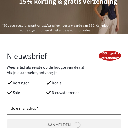
15% korting & gratis verzending
*30 dagen geldig na ontvangst. Vanaf een bestelwaarde van € 30. Kan niet
worden gecombineerd met andere kortingscodes.
Nieuwsbrief
15% + gratis
verzending*
Wees altijd als eerste op de hoogte van deals!
Als je je aanmeldt, ontvang je:
Kortingen
Deals
Sale
Nieuwste trends
Je e-mailadres *
AANMELDEN