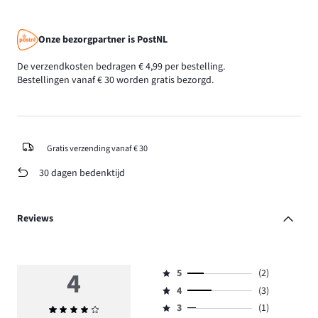
Onze bezorgpartner is PostNL
De verzendkosten bedragen € 4,99 per bestelling.
Bestellingen vanaf € 30 worden gratis bezorgd.
Gratis verzending vanaf € 30
30 dagen bedenktijd
Reviews
4
5
(2)
Beoordeling
4
(3)
5,
Beoordeling
aantal
3
(1)
Gemiddelde
4,
Beoordeling