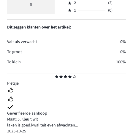
reviews
beoordeling
aantal
2
(2)
3,
8
Beoordeling
2.
4
reviews
aantal
1
(0)
2,
Beoordeling
3.
reviews
aantal
1,
1.
reviews
aantal
Dit zeggen klanten over het artikel:
2.
reviews
0.
Valt als verwacht
0%
Te groot
0%
Te klein
100%
Beoordeling
4
Pietsje
Geverifieerde aankoop
Maat: 5
,
Kleur: wit
laken is goed,kwaliteit even afwachten...
2025-10-25