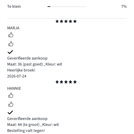
Te klein
7%
Beoordeling
5
MARJA
Geverifieerde aankoop
Maat: 36
(past goed)
,
Kleur: wit
Heerlijke broek!
2026-07-24
Beoordeling
5
HANNIE
Geverifieerde aankoop
Maat: 44
(te groot)
,
Kleur: wit
Bestelling valt tegen!