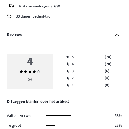
Gratis verzending vanaf € 30
30 dagen bedenktijd
Reviews
4
5
(20)
Beoordeling
4
(20)
5,
Beoordeling
aantal
3
(6)
Gemiddelde
4,
Beoordeling
reviews
beoordeling
aantal
2
(8)
3,
54
Beoordeling
20.
4
reviews
aantal
1
(0)
2,
Beoordeling
20.
reviews
aantal
1,
6.
reviews
aantal
Dit zeggen klanten over het artikel:
8.
reviews
0.
Valt als verwacht
68%
Te groot
25%