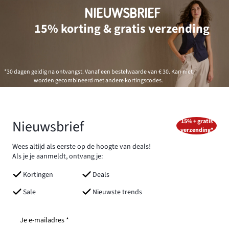
NIEUWSBRIEF
15% korting & gratis verzending
*30 dagen geldig na ontvangst. Vanaf een bestelwaarde van € 30. Kan niet
worden gecombineerd met andere kortingscodes.
Nieuwsbrief
15% + gratis
verzending*
Wees altijd als eerste op de hoogte van deals!
Als je je aanmeldt, ontvang je:
Kortingen
Deals
Sale
Nieuwste trends
Je e-mailadres *