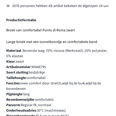
2078 personen hebben dit artikel bekeken de afgelopen 24 uur
Productinformatie
Broek van comfortabel Punto di Roma zwart
Lange broek met een tunnelkoordje en comfortabele band.
Materiaal
Bovenste laag: 70% viscose (Merkvezel), 25% polyester,
5% elastan
Kleur
zwart
Artikelnummer
90446795
Soort sluiting
bindstrikje
Taillehoogte
comfortabel
Functies
meer comfort door stretch,wijd bij de buik,wijd bij de
bovenbenen
Pijplengte
lang
Bovenbeenwijdte
comfortable
Pasvorm
Regular fit, normaal
Onderhoudsadvies
30°C (machinewas)