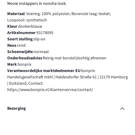
Mooie instappers in noncha look.
Materiaal
Voering: 100% polyester; Bovenste laag: textiel;
Loopzool: synthetisch
Kleur
donkerblauw
Artikelnummer
93178095
Soort sluiting
slip-on
Neus
rond
Schoenwijdte
normaal
Onderhoudsadvies
Reinig met borstel,Vochtig afnemen
Merk
bonprix
Verantwoordelijke marktdeelnemer EU
bonprix
Handelsgesellschaft mbH | Haldesdorfer Straße 61 | 22179 Hamburg
| Duitsland, Contact:
https://www.bonprix.nl/klantenservice/contact/
Bezorging