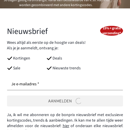
*30 dagen geldig na ontvangst. Vanaf een bestelwaarde van € 30. Kan niet
worden gecombineerd met andere kortingscodes.
Nieuwsbrief
15% + gratis
verzending*
Wees altijd als eerste op de hoogte van deals!
Als je je aanmeldt, ontvang je:
Kortingen
Deals
Sale
Nieuwste trends
Je e-mailadres *
AANMELDEN
Ja, ik wil me abonneren op de bonprix nieuwsbrief met exclusieve
kortingscodes, trends & aanbiedingen. Ik kan me te allen tijde weer
afmelden voor de nieuwsbrief:
hier
of onderaan elke nieuwsbrief.