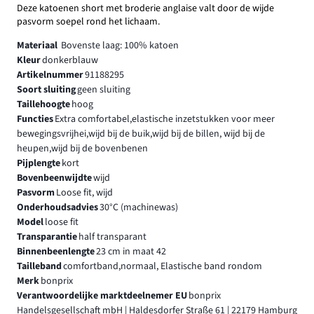
Deze katoenen short met broderie anglaise valt door de wijde
pasvorm soepel rond het lichaam.
Materiaal
Bovenste laag: 100% katoen
Kleur
donkerblauw
Artikelnummer
91188295
Soort sluiting
geen sluiting
Taillehoogte
hoog
Functies
Extra comfortabel,elastische inzetstukken voor meer
bewegingsvrijhei,wijd bij de buik,wijd bij de billen, wijd bij de
heupen,wijd bij de bovenbenen
Pijplengte
kort
Bovenbeenwijdte
wijd
Pasvorm
Loose fit, wijd
Onderhoudsadvies
30°C (machinewas)
Model
loose fit
Transparantie
half transparant
Binnenbeenlengte
23 cm in maat 42
Tailleband
comfortband,normaal, Elastische band rondom
Merk
bonprix
Verantwoordelijke marktdeelnemer EU
bonprix
Handelsgesellschaft mbH | Haldesdorfer Straße 61 | 22179 Hamburg