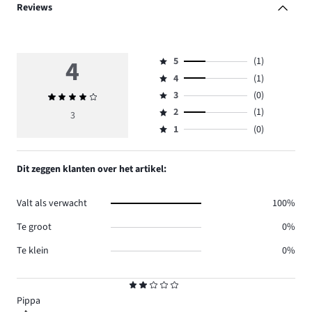
Reviews
4
5
(1)
Beoordeling
4
(1)
5,
Beoordeling
aantal
3
(0)
Gemiddelde
4,
Beoordeling
reviews
beoordeling
aantal
2
(1)
3,
3
Beoordeling
1.
4
reviews
aantal
1
(0)
2,
Beoordeling
1.
reviews
aantal
1,
0.
reviews
aantal
Dit zeggen klanten over het artikel:
1.
reviews
0.
Valt als verwacht
100%
Te groot
0%
Te klein
0%
Beoordeling
2
Pippa