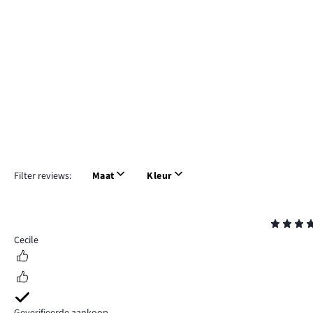
Filter reviews:
Maat
Kleur
Beoordeling
5
Cecile