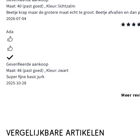
Geverifieerde aankoop
Maat: 40
(past goed)
,
Kleur: lichtzalm
Beetje krap maar de grotere maat echt te groot. Beetje afvallen en dan p
2026-07-04
Beoordeling
5
Ada
Geverifieerde aankoop
Maat: 48
(past goed)
,
Kleur: zwart
Super fijne basic jurk
2025-10-28
Meer rev
VERGELIJKBARE ARTIKELEN