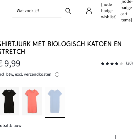
[node-
[node-
badge-
Wat zoek je?
badge-
cart-
wishlist]
items]
SHIRTJURK MET BIOLOGISCH KATOEN EN
STRETCH
€ 9,99
(20)
ncl. btw, excl.
verzendkosten
kobaltblauw