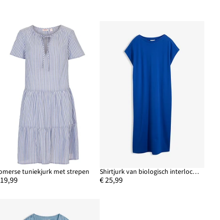
omerse tuniekjurk met strepen
Shirtjurk van biologisch interlock katoen
 19,99
€ 25,99