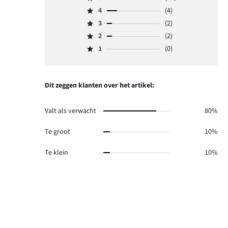
Beoordeling
4
(4)
5,
Beoordeling
aantal
3
(2)
4,
Beoordeling
reviews
aantal
2
(2)
3,
Beoordeling
12.
reviews
aantal
1
(0)
2,
Beoordeling
4.
reviews
aantal
1,
2.
reviews
aantal
2.
reviews
Dit zeggen klanten over het artikel:
0.
Valt als verwacht
80%
Te groot
10%
Te klein
10%