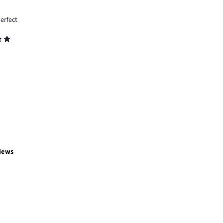
erfect
iews