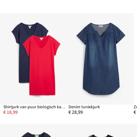
Shirtjurk van puur biologisch katoen (set van 2)
Denim tuniekjurk
Z
€ 18,99
€ 28,99
€