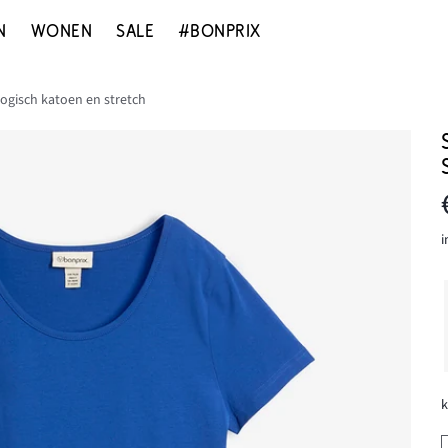
N
WONEN
SALE
#BONPRIX
logisch katoen en stretch
i