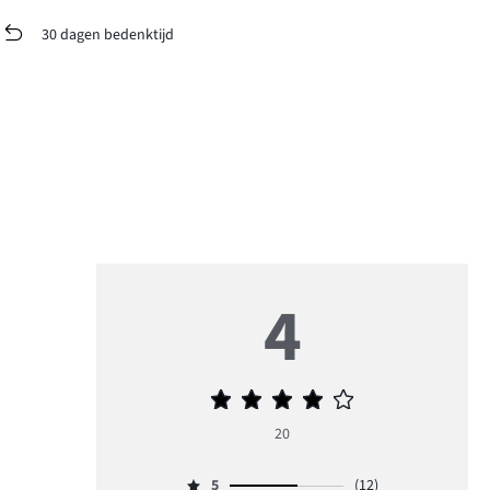
30 dagen bedenktijd
4
Gemiddelde
beoordeling
20
4
5
(12)