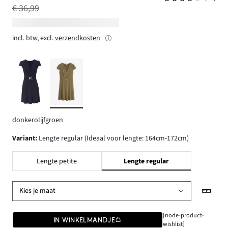
€ 36,99
incl. btw, excl.
verzendkosten
donkerolijfgroen
Variant
:
Lengte regular (Ideaal voor lengte: 164cm-172cm)
Lengte petite
Lengte regular
Kies je maat
[node-product-
IN WINKELMANDJE
wishlist]