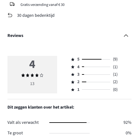
Gratis verzending vanaf € 30
30 dagen bedenktijd
Reviews
4
5
(9)
Beoordeling
4
(1)
5,
Beoordeling
aantal
3
(1)
Gemiddelde
4,
Beoordeling
reviews
beoordeling
aantal
2
(2)
3,
13
Beoordeling
9.
4
reviews
aantal
1
(0)
2,
Beoordeling
1.
reviews
aantal
1,
1.
reviews
aantal
Dit zeggen klanten over het artikel:
2.
reviews
0.
Valt als verwacht
92%
Te groot
0%