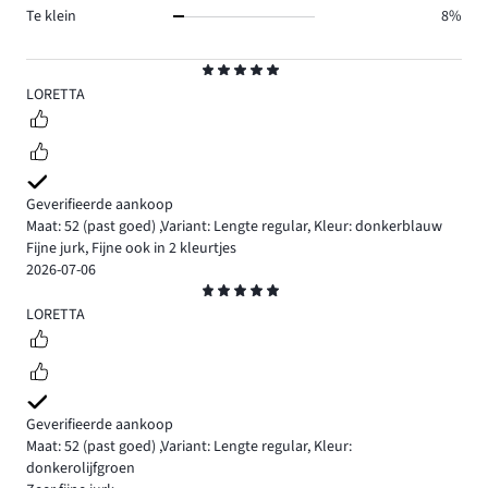
Te klein
8%
Beoordeling
5
LORETTA
Geverifieerde aankoop
Maat: 52
(past goed)
,
Variant: Lengte regular,
Kleur: donkerblauw
Fijne jurk, Fijne ook in 2 kleurtjes
2026-07-06
Beoordeling
5
LORETTA
Geverifieerde aankoop
Maat: 52
(past goed)
,
Variant: Lengte regular,
Kleur:
donkerolijfgroen