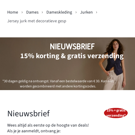
Home
Dames
Dameskleding
Jurken
Jersey jurk met decoratieve gesp
NIEUWSBRIEF
15% korting & gratis verzending
*30 dagen geldig na ontvangst. Vanaf een bestelwaarde van € 30. Kan niet
worden gecombineerd met andere kortingscodes.
Nieuwsbrief
15% + gratis
verzending*
Wees altijd als eerste op de hoogte van deals!
Als je je aanmeldt, ontvang je: