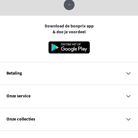
Download de bonprix app
& doe je voordeel
Betaling
MasterCard
VISA
Onze service
iDEAL | Wero
Vragen & antwoorden
PayPal
Bezorgen
Onze collecties
Betalen
Achteraf betalen
Retourneren & terugbetalen
Dames
Maattabellen