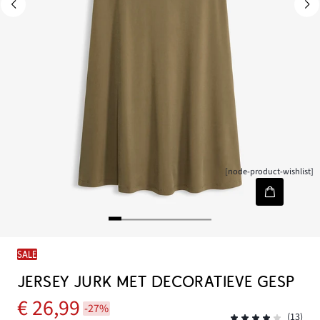
[node-product-wishlist]
SALE
JERSEY JURK MET DECORATIEVE GESP
€ 26,99
-27%
(13)