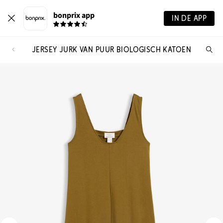
bonprix app
IN DE APP
JERSEY JURK VAN PUUR BIOLOGISCH KATOEN
Wa
zo
je?