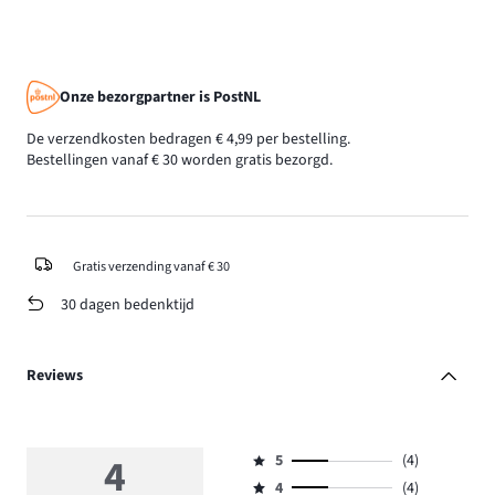
Onze bezorgpartner is PostNL
De verzendkosten bedragen € 4,99 per bestelling.
Bestellingen vanaf € 30 worden gratis bezorgd.
Gratis verzending vanaf € 30
30 dagen bedenktijd
Reviews
4
5
(4)
Beoordeling
4
(4)
5,