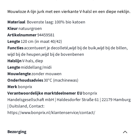
Mouwloze A-lijn jurk met een vierkante V-halsl en een diepe neklijn.
Materiaal
Bovenste laag: 100% bio katoen
Kleur
natuurgroen
Artikelnummer
94459581
Lengte
120 cm (in maat 40/42)
Functies
accentueert je decolleté,wijd bij de buik,wijd bij de billen,
wijd bij de heupen,wijd bij de bovenbenen
Halslijn
V-hals, diep
Lengte
middellang/midi
Mouwlengte
zonder mouwen
Onderhoudsadvies
30°C (machinewas)
Merk
bonprix
Verantwoordelijke marktdeelnemer EU
bonprix
Handelsgesellschaft mbH | Haldesdorfer Straße 61 | 22179 Hamburg
| Duitsland, Contact:
https://www.bonprix.nl/klantenservice/contact/
Bezorging