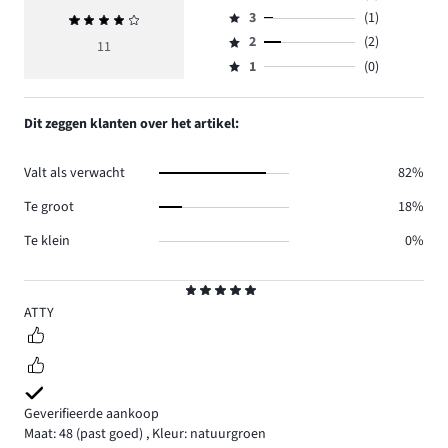
Beoordeling
aantal
3
(1)
Gemiddelde
4,
Beoordeling
reviews
beoordeling
aantal
2
(2)
3,
11
Beoordeling
4.
4
reviews
aantal
1
(0)
2,
Beoordeling
4.
reviews
aantal
1,
1.
reviews
aantal
Dit zeggen klanten over het artikel:
2.
reviews
0.
Valt als verwacht
82%
Te groot
18%
Te klein
0%
Beoordeling
5
ATTY
Geverifieerde aankoop
Maat: 48
(past goed)
,
Kleur: natuurgroen