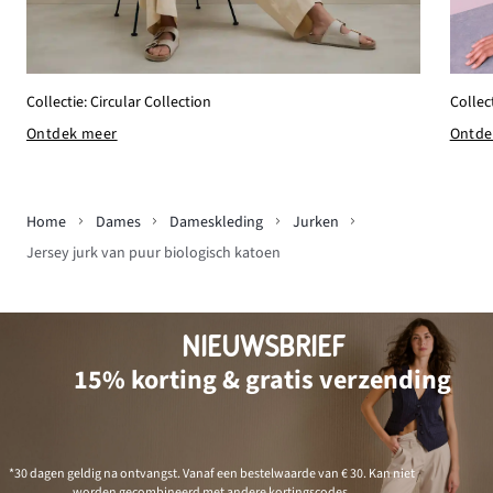
Collec
Collectie: Circular Collection
Ontde
Ontdek meer
Home
Dames
Dameskleding
Jurken
Jersey jurk van puur biologisch katoen
NIEUWSBRIEF
15% korting & gratis verzending
*30 dagen geldig na ontvangst. Vanaf een bestelwaarde van € 30. Kan niet
worden gecombineerd met andere kortingscodes.