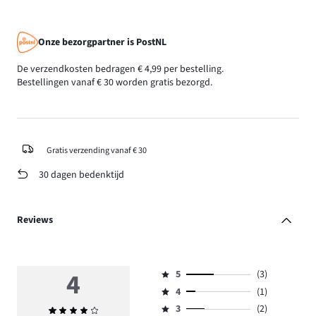
Onze bezorgpartner is PostNL
De verzendkosten bedragen € 4,99 per bestelling.
Bestellingen vanaf € 30 worden gratis bezorgd.
Gratis verzending vanaf € 30
30 dagen bedenktijd
Reviews
4
5
(3)
Beoordeling
4
(1)
5,
Beoordeling
aantal
3
(2)
Gemiddelde
4,
Beoordeling