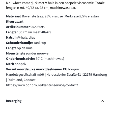
Mouwloze zomerjurk met V-hals in een soepele viscosemix. Totale
lengte in mt. 40/42 ca. 98 cm, machinewasbaar.
Materiaal
Bovenste laag: 95% viscose (Merkvezel), 5% elastan
Kleur
zwart
Artikelnummer
95206095
Lengte
100 cm (in maat 40/42)
Halslijn
V-hals, diep
Schouderbandjes
tanktop
Lengte
op de knie
Mouwlengte
zonder mouwen
Onderhoudsadvies
30°C (machinewas)
Merk
bonprix
Verantwoordelijke marktdeelnemer EU
bonprix
Handelsgesellschaft mbH | Haldesdorfer Straße 61 | 22179 Hamburg
| Duitsland, Contact:
https://www.bonprix.nl/klantenservice/contact/
Bezorging