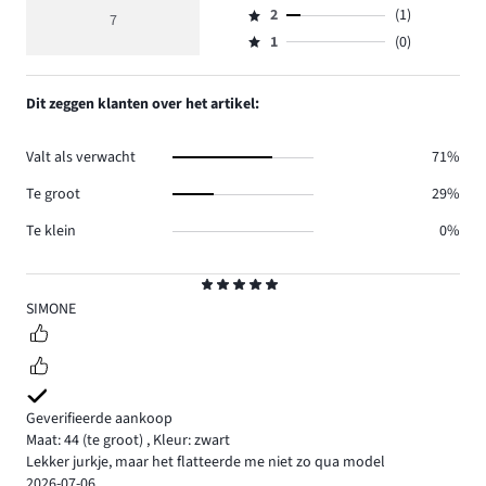
reviews
beoordeling
aantal
2
(1)
3,
7
Beoordeling
3.
4
reviews
aantal
1
(0)
2,
Beoordeling
1.
reviews
aantal
1,
2.
reviews
aantal
Dit zeggen klanten over het artikel:
1.
reviews
0.
Valt als verwacht
71%
Te groot
29%
Te klein
0%
Beoordeling
5
SIMONE
Geverifieerde aankoop
Maat: 44
(te groot)
,
Kleur: zwart
Lekker jurkje, maar het flatteerde me niet zo qua model
2026-07-06