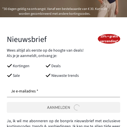
*30 dagen geldig na ontvangst. Vanaf een bestelwaarde van € 30. Kan niet
worden gecombineerd met andere kortingscodes.
Nieuwsbrief
15% + gratis
verzending*
Wees altijd als eerste op de hoogte van deals!
Als je je aanmeldt, ontvang je:
Kortingen
Deals
Sale
Nieuwste trends
Je e-mailadres *
AANMELDEN
Ja, ik wil me abonneren op de bonprix nieuwsbrief met exclusieve
kortingscodes, trends & aanbiedingen. Ik kan me te allen tijde weer