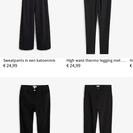
Sweatpants in een katoenmix
High waist thermo legging met brede comfortband
€ 24,99
€ 24,99
€