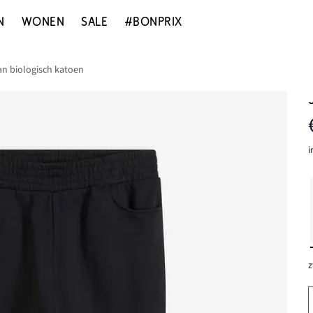
N
WONEN
SALE
#BONPRIX
n biologisch katoen
i
z