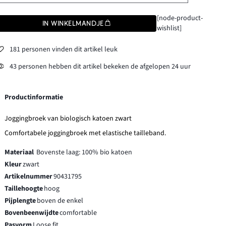
[node-product-
IN WINKELMANDJE
wishlist]
181 personen vinden dit artikel leuk
43 personen hebben dit artikel bekeken de afgelopen 24 uur
Productinformatie
Joggingbroek van biologisch katoen zwart
Comfortabele joggingbroek met elastische tailleband.
Materiaal
Bovenste laag: 100% bio katoen
Kleur
zwart
Artikelnummer
90431795
Taillehoogte
hoog
Pijplengte
boven de enkel
Bovenbeenwijdte
comfortable
Pasvorm
Loose fit