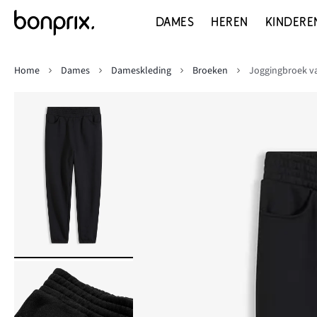
DAMES
HEREN
KINDERE
Home
Dames
Dameskleding
Broeken
Joggingbroek va