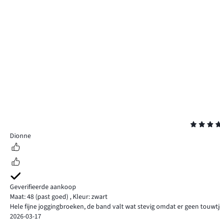
Beoordeling
5
Dionne
Geverifieerde aankoop
Maat: 48
(past goed)
,
Kleur: zwart
Hele fijne joggingbroeken, de band valt wat stevig omdat er geen touwtjes
2026-03-17