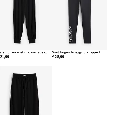
Harembroek met silicone tape in de tailleband
Sneldrogende legging, cropped
 21,99
€ 26,99