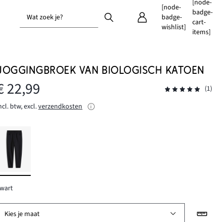
[node-
[node-
badge-
Wat zoek je?
badge-
cart-
wishlist]
items]
JOGGINGBROEK VAN BIOLOGISCH KATOEN
€ 22,99
(1)
ncl. btw, excl.
verzendkosten
wart
Kies je maat