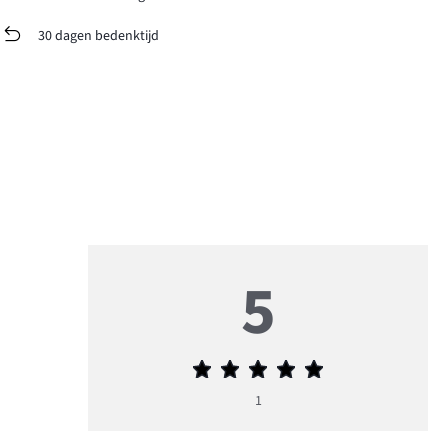
30 dagen bedenktijd
5
Gemiddelde
beoordeling
1
5