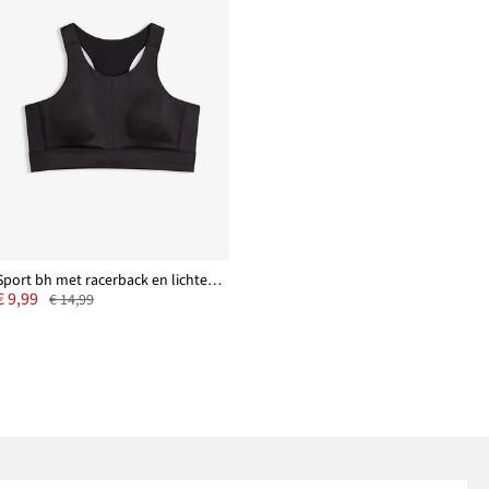
Sport bh met racerback en lichte steun
€ 9,99
€ 14,99