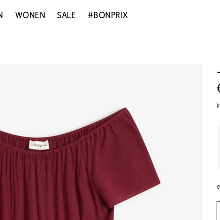
N
WONEN
SALE
#BONPRIX
i
e