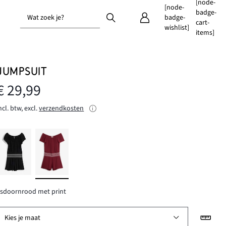
[node-
[node-
badge-
Wat zoek je?
badge-
cart-
wishlist]
items]
JUMPSUIT
€ 29,99
ncl. btw, excl.
verzendkosten
sdoornrood met print
Kies je maat