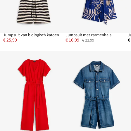
Jumpsuit van biologisch katoen
Jumpsuit met carmenhals
J
€ 25,99
€ 16,99
€
€ 22,99