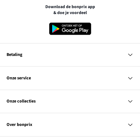
Download de bonprix app
& doe je voordeel
Betaling
MasterCard
VISA
Onze service
iDEAL | Wero
Vragen & antwoorden
PayPal
Bezorgen
Onze collecties
Betalen
Achteraf betalen
Retourneren & terugbetalen
Dames
Maattabellen
Heren
Contact
Over bonprix
Kinderen
Kortingscodes & acties
Wonen
Link
Ons bedrijf