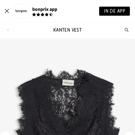
bonprix app
IN DE APP
KANTEN VEST
Wa
zo
je?