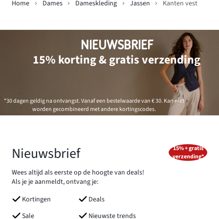
Home
Dames
Dameskleding
Jassen
Kanten vest
NIEUWSBRIEF
15% korting & gratis verzending
*30 dagen geldig na ontvangst. Vanaf een bestelwaarde van € 30. Kan niet
worden gecombineerd met andere kortingscodes.
Nieuwsbrief
15% + gratis
verzending*
Wees altijd als eerste op de hoogte van deals!
Als je je aanmeldt, ontvang je:
Kortingen
Deals
Sale
Nieuwste trends