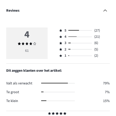
Reviews
4
5
(27)
Beoordeling
4
(21)
5,
Beoordeling
aantal
3
(6)
Gemiddelde
4,
Beoordeling
reviews
beoordeling
aantal
2
(5)
3,
61
Beoordeling
27.
4
reviews
aantal
1
(2)
2,
Beoordeling
21.
reviews
aantal
1,
6.
reviews
aantal
Dit zeggen klanten over het artikel:
5.
reviews
2.
Valt als verwacht
79%
Te groot
7%
Te klein
15%
Beoordeling