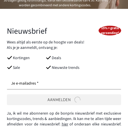
*30 dagen geldig na ontvangst. Vanaf een bestelwaarde van € 30. Kan niet
worden gecombineerd met andere kortingscodes.
Nieuwsbrief
15% + gratis
verzending*
Wees altijd als eerste op de hoogte van deals!
Als je je aanmeldt, ontvang je:
Kortingen
Deals
Sale
Nieuwste trends
Je e-mailadres *
AANMELDEN
Ja, ik wil me abonneren op de bonprix nieuwsbrief met exclusieve
kortingscodes, trends & aanbiedingen. Ik kan me te allen tijde weer
afmelden voor de nieuwsbrief:
hier
of onderaan elke nieuwsbrief.