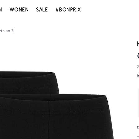
N
WONEN
SALE
#BONPRIX
et van 2)
2
i
z