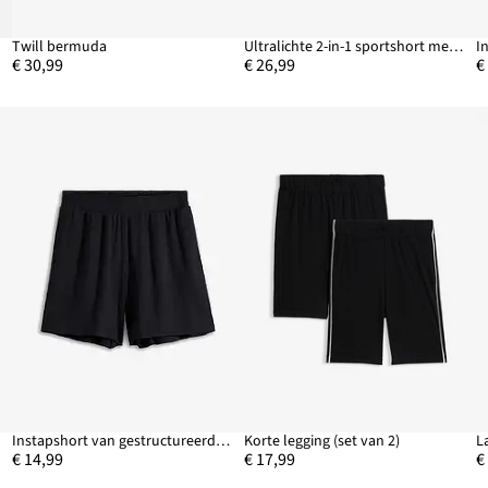
Twill bermuda
Ultralichte 2-in-1 sportshort met geïntegreerde legging, sneldrogend
€ 30,99
€ 26,99
€
Instapshort van gestructureerde jersey en een hoge tailleband
Korte legging (set van 2)
L
€ 14,99
€ 17,99
€