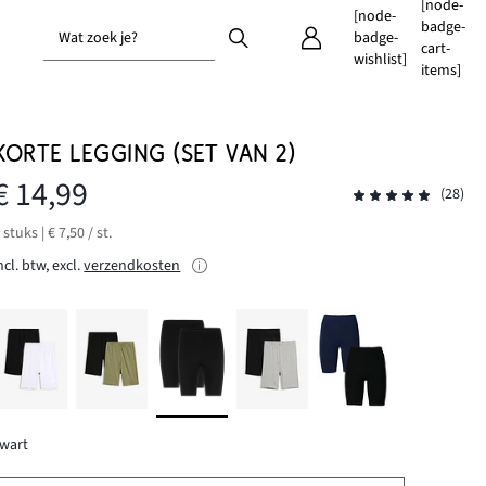
[node-
[node-
badge-
Wat zoek je?
badge-
cart-
wishlist]
items]
KORTE LEGGING (SET VAN 2)
€ 14,99
(28)
 stuks | € 7,50 / st.
ncl. btw, excl.
verzendkosten
wart