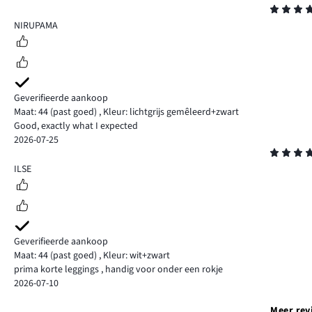
Beoordeling
5
NIRUPAMA
Geverifieerde aankoop
Maat: 44
(past goed)
,
Kleur: lichtgrijs gemêleerd+zwart
Good, exactly what I expected
2026-07-25
Beoordeling
5
ILSE
Geverifieerde aankoop
Maat: 44
(past goed)
,
Kleur: wit+zwart
prima korte leggings , handig voor onder een rokje
2026-07-10
Meer rev