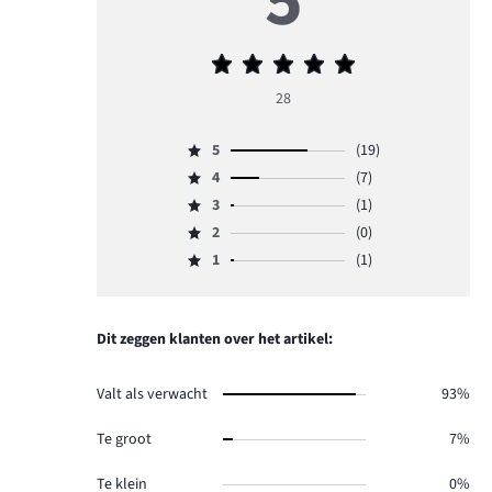
5
Gemiddelde
beoordeling
28
5
5
(19)
Beoordeling
4
(7)
5,
Beoordeling
aantal
3
(1)
4,
Beoordeling
reviews
aantal
2
(0)
3,
Beoordeling
19.
reviews
aantal
1
(1)
2,
Beoordeling
7.
reviews
aantal
1,
1.
reviews
aantal
0.
reviews
Dit zeggen klanten over het artikel:
1.
Valt als verwacht
93%
Te groot
7%
Te klein
0%