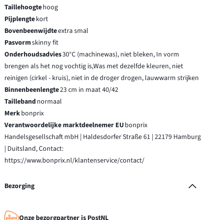
Taillehoogte
hoog
Pijplengte
kort
Bovenbeenwijdte
extra smal
Pasvorm
skinny fit
Onderhoudsadvies
30°C (machinewas), niet bleken, In vorm
brengen als het nog vochtig is,Was met dezelfde kleuren, niet
reinigen (cirkel - kruis), niet in de droger drogen, lauwwarm strijken
Binnenbeenlengte
23 cm in maat 40/42
Tailleband
normaal
Merk
bonprix
Verantwoordelijke marktdeelnemer EU
bonprix
Handelsgesellschaft mbH | Haldesdorfer Straße 61 | 22179 Hamburg
| Duitsland, Contact:
https://www.bonprix.nl/klantenservice/contact/
Bezorging
Onze bezorgpartner is PostNL