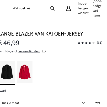
[node-
[node-
badge-
Wat zoek je?
badge-
cart-
wishlist]
items]
LANGE BLAZER VAN KATOEN-JERSEY
€ 46,99
(61)
ncl. btw, excl.
verzendkosten
wart
Kies je maat