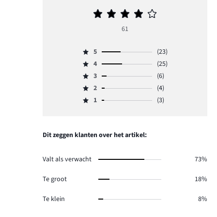
Gemiddelde
beoordeling
61
4
5
(23)
Beoordeling
4
(25)
5,
Beoordeling
aantal
3
(6)
4,
Beoordeling
reviews
aantal
2
(4)
3,
Beoordeling
23.
reviews
aantal
1
(3)
2,
Beoordeling
25.
reviews
aantal
1,
6.
reviews
aantal
4.
reviews
Dit zeggen klanten over het artikel:
3.
Valt als verwacht
73%
Te groot
18%
Te klein
8%