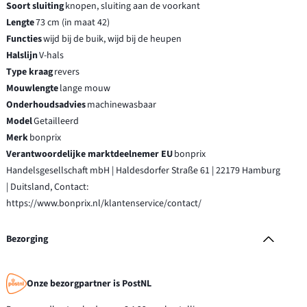
Soort sluiting
knopen, sluiting aan de voorkant
Lengte
73 cm (in maat 42)
Functies
wijd bij de buik, wijd bij de heupen
Halslijn
V-hals
Type kraag
revers
Mouwlengte
lange mouw
Onderhoudsadvies
machinewasbaar
Model
Getailleerd
Merk
bonprix
Verantwoordelijke marktdeelnemer EU
bonprix
Handelsgesellschaft mbH | Haldesdorfer Straße 61 | 22179 Hamburg
| Duitsland, Contact:
https://www.bonprix.nl/klantenservice/contact/
Bezorging
Onze bezorgpartner is PostNL