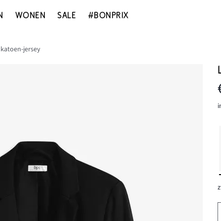
N
WONEN
SALE
#BONPRIX
 katoen-jersey
i
z