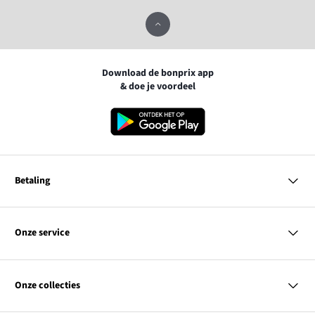
Download de bonprix app
& doe je voordeel
Betaling
MasterCard
VISA
Onze service
iDEAL | Wero
Vragen & antwoorden
PayPal
Bezorgen
Onze collecties
Betalen
Achteraf betalen
Retourneren & terugbetalen