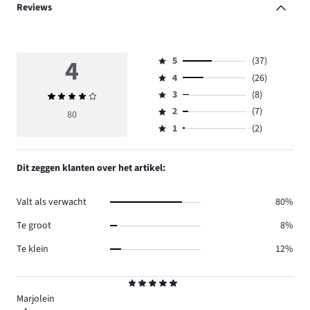
Reviews
4
5
(37)
Beoordeling
4
(26)
5,
Beoordeling
aantal
3
(8)
Gemiddelde
4,
Beoordeling
reviews
beoordeling
aantal
2
(7)
3,
80
Beoordeling
37.
4
reviews
aantal
1
(2)
2,
Beoordeling
26.
reviews
aantal
1,
8.
reviews
aantal
Dit zeggen klanten over het artikel:
7.
reviews
2.
Valt als verwacht
80%
Te groot
8%
Te klein
12%
Beoordeling
5
Marjolein