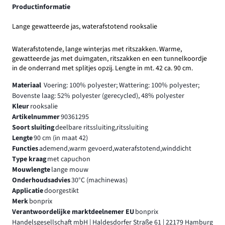
Productinformatie
Lange gewatteerde jas, waterafstotend rooksalie
Waterafstotende, lange winterjas met ritszakken. Warme,
gewatteerde jas met duimgaten, ritszakken en een tunnelkoordje
in de onderrand met splitjes opzij. Lengte in mt. 42 ca. 90 cm.
Materiaal
Voering: 100% polyester; Wattering: 100% polyester;
Bovenste laag: 52% polyester (gerecycled), 48% polyester
Kleur
rooksalie
Artikelnummer
90361295
Soort sluiting
deelbare ritssluiting,ritssluiting
Lengte
90 cm (in maat 42)
Functies
ademend,warm gevoerd,waterafstotend,winddicht
Type kraag
met capuchon
Mouwlengte
lange mouw
Onderhoudsadvies
30°C (machinewas)
Applicatie
doorgestikt
Merk
bonprix
Verantwoordelijke marktdeelnemer EU
bonprix
Handelsgesellschaft mbH | Haldesdorfer Straße 61 | 22179 Hamburg