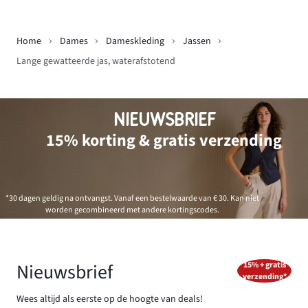
Home
Dames
Dameskleding
Jassen
Lange gewatteerde jas, waterafstotend
NIEUWSBRIEF
15% korting & gratis verzending
*30 dagen geldig na ontvangst. Vanaf een bestelwaarde van € 30. Kan niet
worden gecombineerd met andere kortingscodes.
Nieuwsbrief
15% + gratis
verzending*
Wees altijd als eerste op de hoogte van deals!