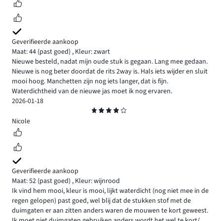
Geverifieerde aankoop
Maat: 44
(past goed)
,
Kleur: zwart
Nieuwe besteld, nadat mijn oude stuk is gegaan. Lang mee gedaan.
Nieuwe is nog beter doordat de rits 2way is. Hals iets wijder en sluit
mooi hoog. Manchetten zijn nog iets langer, dat is fijn.
Waterdichtheid van de nieuwe jas moet ik nog ervaren.
2026-01-18
Beoordeling
4
Nicole
Geverifieerde aankoop
Maat: 52
(past goed)
,
Kleur: wijnrood
Ik vind hem mooi, kleur is mooi, lijkt waterdicht (nog niet mee in de
regen gelopen) past goed, wel blij dat de stukken stof met de
duimgaten er aan zitten anders waren de mouwen te kort geweest.
Ik moet niet duimgaten gebruiken anders wordt het wel te kort/