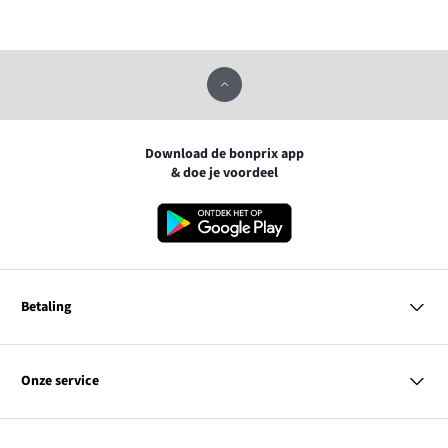
Download de bonprix app
& doe je voordeel
Betaling
MasterCard
VISA
Onze service
iDEAL | Wero
Vragen & antwoorden
PayPal