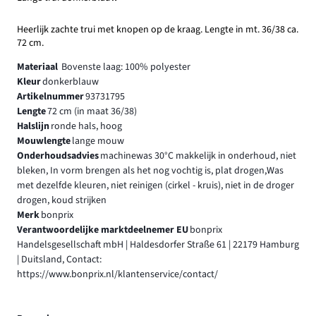
Heerlijk zachte trui met knopen op de kraag. Lengte in mt. 36/38 ca.
72 cm.
Materiaal
Bovenste laag: 100% polyester
Kleur
donkerblauw
Artikelnummer
93731795
Lengte
72 cm (in maat 36/38)
Halslijn
ronde hals, hoog
Mouwlengte
lange mouw
Onderhoudsadvies
machinewas 30°C makkelijk in onderhoud, niet
bleken, In vorm brengen als het nog vochtig is, plat drogen,Was
met dezelfde kleuren, niet reinigen (cirkel - kruis), niet in de droger
drogen, koud strijken
Merk
bonprix
Verantwoordelijke marktdeelnemer EU
bonprix
Handelsgesellschaft mbH | Haldesdorfer Straße 61 | 22179 Hamburg
| Duitsland, Contact:
https://www.bonprix.nl/klantenservice/contact/