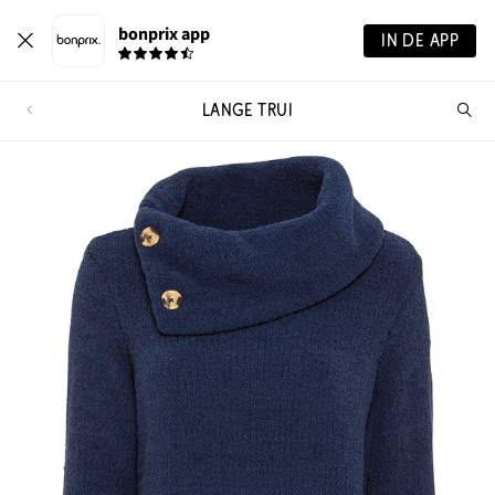
bonprix app
IN DE APP
LANGE TRUI
Wa
zo
je?