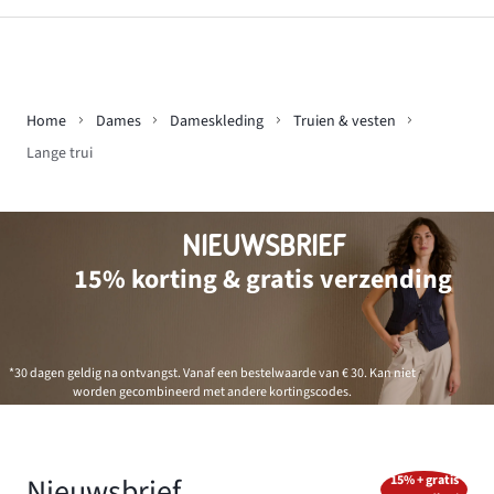
Home
Dames
Dameskleding
Truien & vesten
Lange trui
NIEUWSBRIEF
15% korting & gratis verzending
*30 dagen geldig na ontvangst. Vanaf een bestelwaarde van € 30. Kan niet
worden gecombineerd met andere kortingscodes.
Nieuwsbrief
15% + gratis