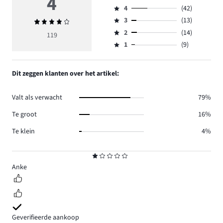
4
Beoordeling
4
(42)
5,
Beoordeling
aantal
3
(13)
Gemiddelde
4,
Beoordeling
reviews
beoordeling
aantal
2
(14)
3,
119
Beoordeling
41.
4
reviews
aantal
1
(9)
2,
Beoordeling
42.
reviews
aantal
1,
13.
reviews
aantal
Dit zeggen klanten over het artikel:
14.
reviews
9.
Valt als verwacht
79%
Te groot
16%
Te klein
4%
Beoordeling
1
Anke
Geverifieerde aankoop