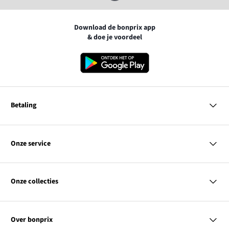
Download de bonprix app
& doe je voordeel
Betaling
MasterCard
VISA
Onze service
iDEAL | Wero
Vragen & antwoorden
PayPal
Bezorgen
Onze collecties
Betalen
Achteraf betalen
Retourneren & terugbetalen
Dames
Maattabellen
Heren
Contact
Over bonprix
Kinderen