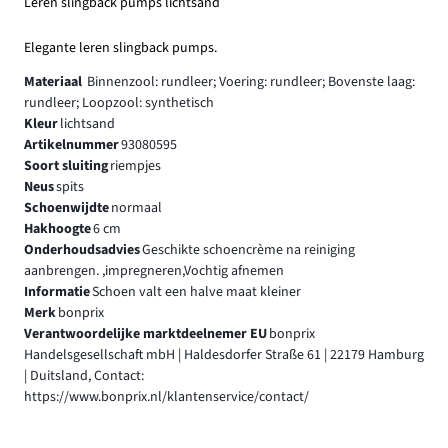
Leren slingback pumps lichtsand
Elegante leren slingback pumps.
Materiaal
Binnenzool: rundleer; Voering: rundleer; Bovenste laag:
rundleer; Loopzool: synthetisch
Kleur
lichtsand
Artikelnummer
93080595
Soort sluiting
riempjes
Neus
spits
Schoenwijdte
normaal
Hakhoogte
6 cm
Onderhoudsadvies
Geschikte schoencrème na reiniging
aanbrengen. ,impregneren,Vochtig afnemen
Informatie
Schoen valt een halve maat kleiner
Merk
bonprix
Verantwoordelijke marktdeelnemer EU
bonprix
Handelsgesellschaft mbH | Haldesdorfer Straße 61 | 22179 Hamburg
| Duitsland, Contact:
https://www.bonprix.nl/klantenservice/contact/