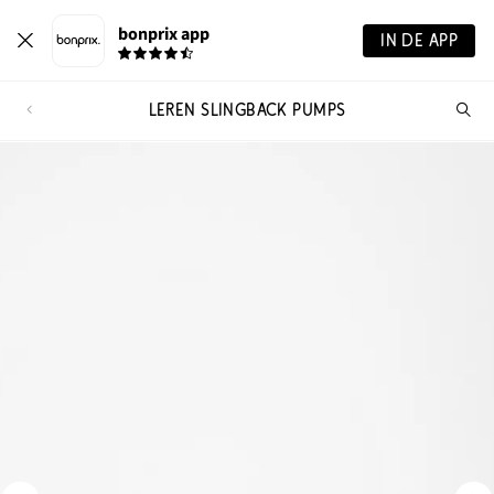
bonprix app
IN DE APP
LEREN SLINGBACK PUMPS
Wa
zo
je?