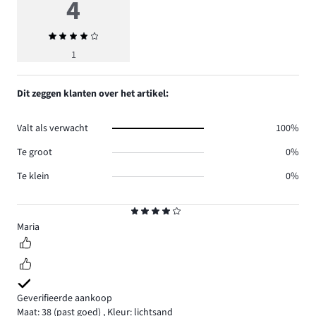
4
Gemiddelde
beoordeling
1
4
Dit zeggen klanten over het artikel:
Valt als verwacht
100%
Te groot
0%
Te klein
0%
Beoordeling
4
Maria
Geverifieerde aankoop
Maat: 38
(past goed)
,
Kleur: lichtsand