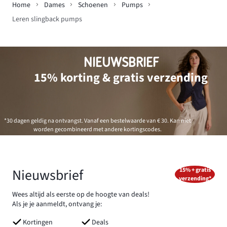
Home
Dames
Schoenen
Pumps
Leren slingback pumps
NIEUWSBRIEF
15% korting & gratis verzending
*30 dagen geldig na ontvangst. Vanaf een bestelwaarde van € 30. Kan niet
worden gecombineerd met andere kortingscodes.
Nieuwsbrief
15% + gratis
verzending*
Wees altijd als eerste op de hoogte van deals!
Als je je aanmeldt, ontvang je:
Kortingen
Deals