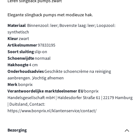
Leren slingback pumps zwart
Elegante slingback pumps met modieuze hak.
Materiaal
Binnenzool: leer; Bovenste laag: leer; Loopzool:
synthetisch
Kleur
zwart
Artikelnummer
97833195
Soort sluiting
slip-on
Schoenwijdte
normaal
Hakhoogte
4 cm
Onderhoudsadvies
Geschikte schoencrème na reiniging
aanbrengen. ,Vochtig afnemen
Merk
bonprix
Verantwoordelijke marktdeelnemer EU
bonprix
Handelsgesellschaft mbH | Haldesdorfer Straße 61 | 22179 Hamburg
| Duitsland, Contact:
https://www.bonprix.nl/klantenservice/contact/
Bezorging