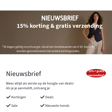
NIEUWSBRIEF
15% korting & gratis verzending
*30 dagen geldig na ontvangst. Vanaf een bestelwaarde van € 30. Kan niet
worden gecombineerd met andere kortingscodes.
Nieuwsbrief
15% + gratis
verzending*
Wees altijd als eerste op de hoogte van deals!
Als je je aanmeldt, ontvang je:
Kortingen
Deals
Sale
Nieuwste trends