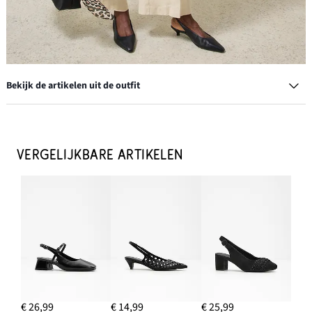
Bekijk de artikelen uit de outfit
Leren slingback pumps
€ 47,99
VERGELIJKBARE ARTIKELEN
IN WINKELMANDJE
Linnen tanktop
Nu
€ 12,99
-48%
€ 24,99
Van
voor
€ 24,99
IN WINKELMANDJE
Linnen bandplooibroek
€ 61,99
€ 26,99
€ 14,99
€ 25,99