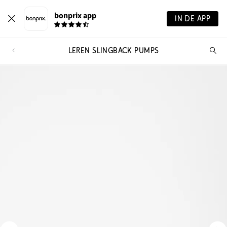
bonprix app
IN DE APP
LEREN SLINGBACK PUMPS
Wa
zo
je?