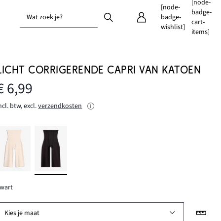
[node-
[node-
badge-
Wat zoek je?
badge-
cart-
wishlist]
items]
LICHT CORRIGERENDE CAPRI VAN KATOEN
€ 6,99
ncl. btw, excl.
verzendkosten
wart
Kies je maat