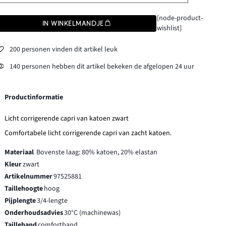
[node-product-
IN WINKELMANDJE
wishlist]
200 personen vinden dit artikel leuk
140 personen hebben dit artikel bekeken de afgelopen 24 uur
Productinformatie
Licht corrigerende capri van katoen zwart
Comfortabele licht corrigerende capri van zacht katoen.
Materiaal
Bovenste laag: 80% katoen, 20% elastan
Kleur
zwart
Artikelnummer
97525881
Taillehoogte
hoog
Pijplengte
3/4-lengte
Onderhoudsadvies
30°C (machinewas)
Tailleband
comfortband