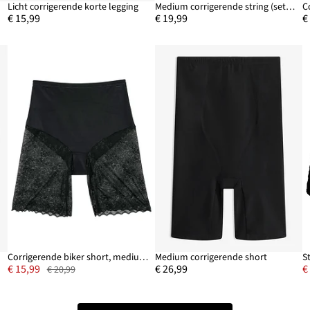
Licht corrigerende korte legging
Medium corrigerende string (set van 2)
€ 15,99
€ 19,99
€
Corrigerende biker short, medium corrigerend
Medium corrigerende short
€ 15,99
€ 26,99
€
€ 20,99