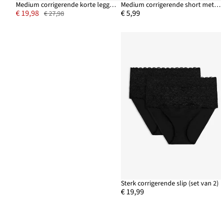
Medium corrigerende korte legging met transparant inzetstuk (set van 2)
Medium corrigerende short met diep uitgesneden acahterkant
€ 19,98
€ 5,99
€ 27,98
Sterk corrigerende slip (set van 2)
€ 19,99