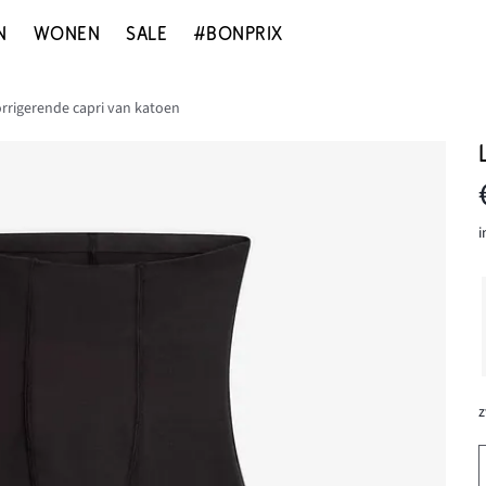
N
WONEN
SALE
#BONPRIX
orrigerende capri van katoen
i
z