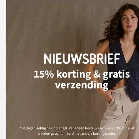
NIEUWSBRIEF
15% korting & gratis
verzending
*30 dagen geldig na ontvangst. Vanaf een bestelwaarde van € 30. Kan niet
worden gecombineerd met andere kortingscodes.