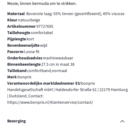
Mooie, linnen bermuda om te strikken.
Materiaal
Bovenste laag: 55% linnen (gecertificeerd), 45% viscose
Kleur
natuurbeige
Artikelnummer
97727695
Taillehoogte
comfortabel
Pijplengte
kort
Bovenbeenwijdte
wijd
Pasvorm
Loose fit
Onderhoudsadvies
machinewasbaar
Binnenbeenlengte
27.5 cm in maat 38
Tailleband
comfortband,normaal
Merk
bonprix
Verantwoordelijke marktdeelnemer EU
bonprix
Handelsgesellschaft mbH | Haldesdorfer Straße 61 | 22179 Hamburg
| Duitsland, Contact:
https://www.bonprix.nl/klantenservice/contact/
Bezorging