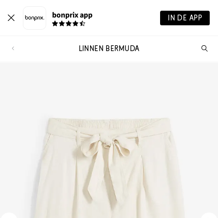
bonprix app
IN DE APP
LINNEN BERMUDA
Wa
zo
je?