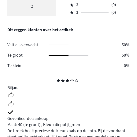
Beoordeling
reviews
beoordeling
aantal
2
(0)
3,
2
Beoordeling
1.
4
reviews
aantal
1
(0)
2,
Beoordeling
0.
reviews
aantal
1,
1.
reviews
aantal
Dit zeggen klanten over het artikel:
0.
reviews
0.
Valt als verwacht
50%
Te groot
50%
Te klein
0%
Beoordeling
3
Biljana
Geverifieerde aankoop
Maat: 40
(te groot)
,
Kleur: diepolijfgroen
De broek heeft preciese de kleur zoals op de foto. Bij de voorkant
staat bollig, achterkant lijkt goed. Toch niet een model voor mij.