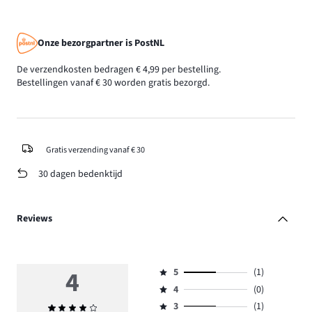
Onze bezorgpartner is PostNL
De verzendkosten bedragen € 4,99 per bestelling.
Bestellingen vanaf € 30 worden gratis bezorgd.
Gratis verzending vanaf € 30
30 dagen bedenktijd
Reviews
4
5
(1)
Beoordeling
4
(0)
5,
Beoordeling
aantal
3
(1)
Gemiddelde
4,