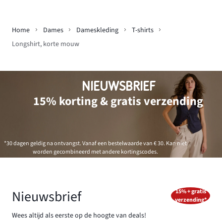
Home
Dames
Dameskleding
T-shirts
Longshirt, korte mouw
NIEUWSBRIEF
15% korting & gratis verzending
*30 dagen geldig na ontvangst. Vanaf een bestelwaarde van € 30. Kan niet
worden gecombineerd met andere kortingscodes.
Nieuwsbrief
15% + gratis
verzending*
Wees altijd als eerste op de hoogte van deals!