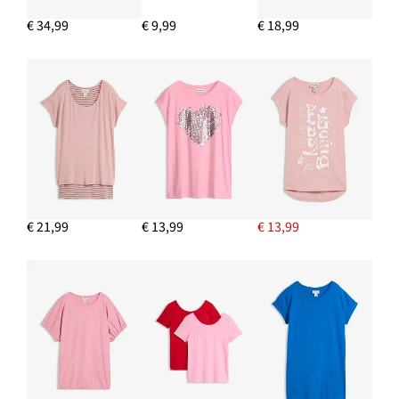
€ 34,99
€ 9,99
€ 18,99
IN WINKELMANDJE
Chunky sneakers
€ 35,99
IN WINKELMANDJE
Creolen
€ 21,99
€ 13,99
€ 13,99
€ 11,99
IN WINKELMANDJE