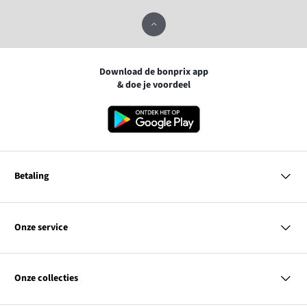
Download de bonprix app
& doe je voordeel
Betaling
MasterCard
VISA
Onze service
iDEAL | Wero
Vragen & antwoorden
PayPal
Bezorgen
Onze collecties
Betalen
Achteraf betalen
Retourneren & terugbetalen