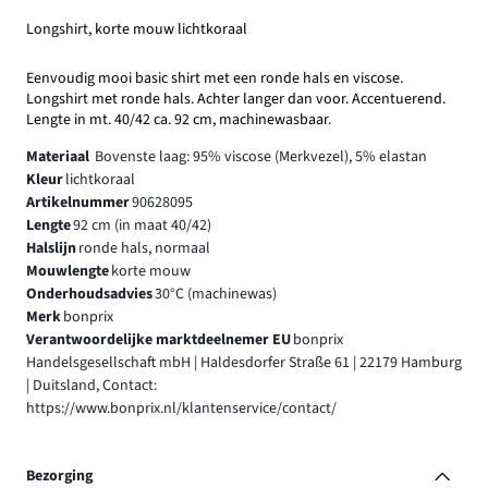
Longshirt, korte mouw lichtkoraal
Eenvoudig mooi basic shirt met een ronde hals en viscose.
Longshirt met ronde hals. Achter langer dan voor. Accentuerend.
Lengte in mt. 40/42 ca. 92 cm, machinewasbaar.
Materiaal
Bovenste laag: 95% viscose (Merkvezel), 5% elastan
Kleur
lichtkoraal
Artikelnummer
90628095
Lengte
92 cm (in maat 40/42)
Halslijn
ronde hals, normaal
Mouwlengte
korte mouw
Onderhoudsadvies
30°C (machinewas)
Merk
bonprix
Verantwoordelijke marktdeelnemer EU
bonprix
Handelsgesellschaft mbH | Haldesdorfer Straße 61 | 22179 Hamburg
| Duitsland, Contact:
https://www.bonprix.nl/klantenservice/contact/
Bezorging