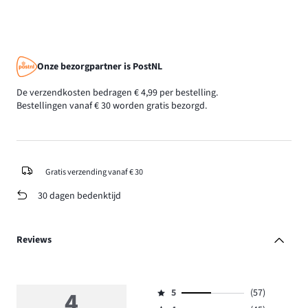
Onze bezorgpartner is PostNL
De verzendkosten bedragen € 4,99 per bestelling.
Bestellingen vanaf € 30 worden gratis bezorgd.
Gratis verzending vanaf € 30
30 dagen bedenktijd
Reviews
4
5
(57)
Beoordeling