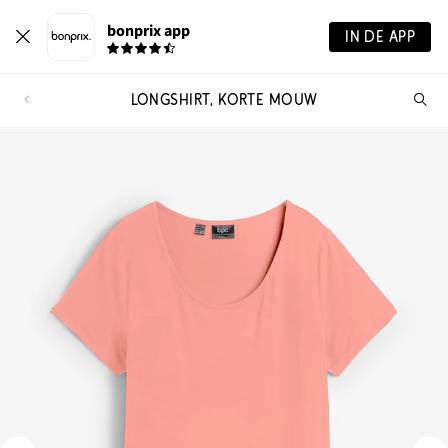
bonprix app
IN DE APP
LONGSHIRT, KORTE MOUW
Wa
zo
je?