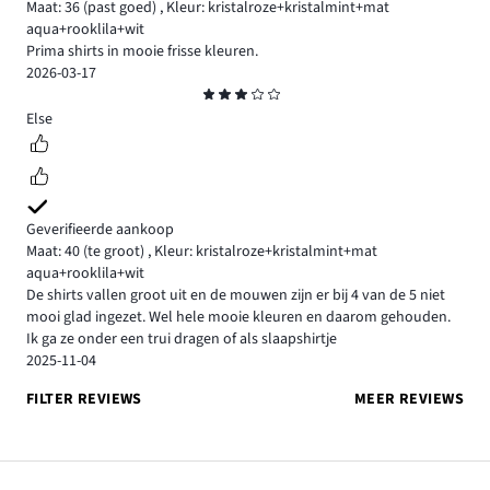
Maat: 36
(past goed)
,
Kleur: kristalroze+kristalmint+mat
aqua+rooklila+wit
Prima shirts in mooie frisse kleuren.
2026-03-17
Beoordeling
3
Else
Geverifieerde aankoop
Maat: 40
(te groot)
,
Kleur: kristalroze+kristalmint+mat
aqua+rooklila+wit
De shirts vallen groot uit en de mouwen zijn er bij 4 van de 5 niet
mooi glad ingezet. Wel hele mooie kleuren en daarom gehouden.
Ik ga ze onder een trui dragen of als slaapshirtje
2025-11-04
FILTER REVIEWS
MEER REVIEWS