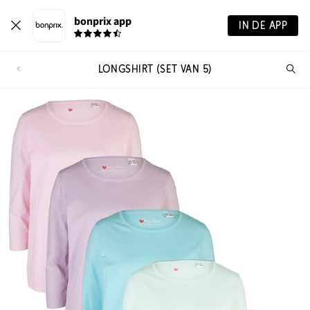
bonprix app
IN DE APP
LONGSHIRT (SET VAN 5)
Wa
zo
je?