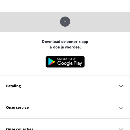
Download de bonprix app
& doe je voordeel
Betaling
MasterCard
VISA
Onze service
iDEAL | Wero
Vragen & antwoorden
PayPal
Bezorgen
Onze collecties