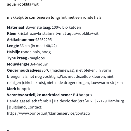
aqua+rooklila+wit
makkelijk te combineren longshirt met een ronde hals.
Materiaal
Bovenste laag: 100% bio katoen
Kleur
kristalroze+kristalmint+mat aqua+rooklila+wit
Artikelnummer
95932295
Lengte
66 cm (in maat 40/42)
Halslijn
ronde hals, hoog
Type kraag
kraagloos
Mouwlengte
3/4-mouw
Onderhoudsadvies
30°C (machinewas), niet bleken, In vorm
brengen als het nog vochtig is,Was met dezelfde kleuren, niet
reinigen (cirkel - kruis), niet in de droger drogen, lauwwarm strijken
Merk
bonprix
Verantwoordelijke marktdeelnemer EU
bonprix
Handelsgesellschaft mbH | Haldesdorfer Straße 61 | 22179 Hamburg
| Duitsland, Contact:
https://www.bonprix.nl/klantenservice/contact/