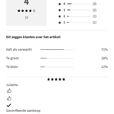
4
4
(3)
5,
Beoordeling
aantal
3
(2)
Gemiddelde
4,
Beoordeling
reviews
beoordeling
aantal
2
(1)
3,
16
Beoordeling
9.
4
reviews
aantal
1
(1)
2,
Beoordeling
3.
reviews
aantal
1,
2.
reviews
aantal
Dit zeggen klanten over het artikel:
1.
reviews
1.
Valt als verwacht
71%
Te groot
18%
Te klein
12%
Beoordeling
5
Juliette
Geverifieerde aankoop