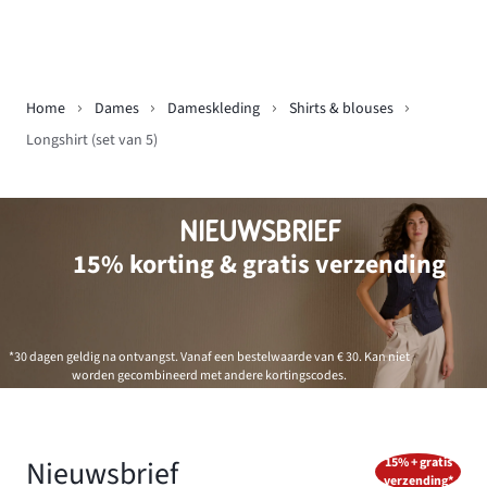
Home
Dames
Dameskleding
Shirts & blouses
Longshirt (set van 5)
NIEUWSBRIEF
15% korting & gratis verzending
*30 dagen geldig na ontvangst. Vanaf een bestelwaarde van € 30. Kan niet
worden gecombineerd met andere kortingscodes.
Nieuwsbrief
15% + gratis
verzending*