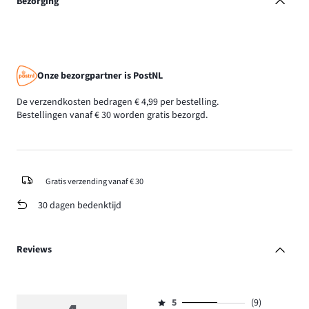
Bezorging
Onze bezorgpartner is PostNL
De verzendkosten bedragen € 4,99 per bestelling.
Bestellingen vanaf € 30 worden gratis bezorgd.
Gratis verzending vanaf € 30
30 dagen bedenktijd
Reviews
5
(9)
Beoordeling