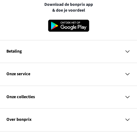
Download de bonprix app
& doe je voordeel
Betaling
MasterCard
VISA
Onze service
iDEAL | Wero
Vragen & antwoorden
PayPal
Bezorgen
Onze collecties
Betalen
Achteraf betalen
Retourneren & terugbetalen
Dames
Maattabellen
Heren
Contact
Over bonprix
Kinderen
Kortingscodes & acties
Wonen
Link
Ons bedrijf
SALE