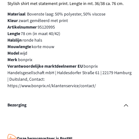
Stylish shirt met statement print. Lengte in mt. 36/38 ca. 76 cm.
Materiaal
Bovenste laag: 50% polyester, 50% viscose
Kleur
zwart gemêleerd met print
Artikelnummer
95120995
Lengte
78 cm (in maat 40/42)
Halslijn
ronde hals
Mouwlengte
korte mouw
Model
wijd
Merk
bonprix
Verantwoordelijke marktdeelnemer EU
bonprix
Handelsgesellschaft mbH | Haldesdorfer Straße 61 | 22179 Hamburg
| Duitsland, Contact:
https://www.bonprix.nl/klantenservice/contact/
Bezorging
Onze bezorgpartner is PostNL