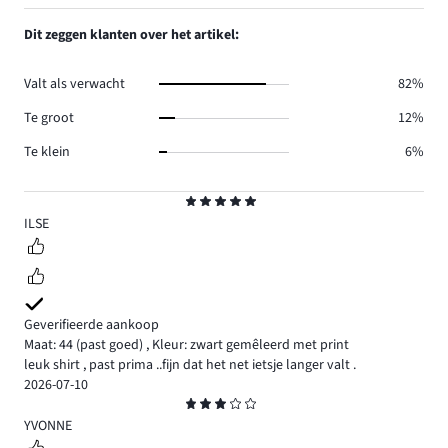
aantal
1,
1.
reviews
aantal
Dit zeggen klanten over het artikel:
4.
reviews
3.
Valt als verwacht
82%
Te groot
12%
Te klein
6%
Beoordeling
5
ILSE
Geverifieerde aankoop
Maat: 44
(past goed)
,
Kleur: zwart gemêleerd met print
leuk shirt , past prima ..fijn dat het net ietsje langer valt .
2026-07-10
Beoordeling
3
YVONNE