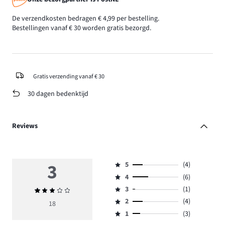
De verzendkosten bedragen € 4,99 per bestelling.
Bestellingen vanaf € 30 worden gratis bezorgd.
Gratis verzending vanaf € 30
30 dagen bedenktijd
Reviews
3
5
(4)
Beoordeling
4
(6)
5,
Beoordeling
aantal
3
(1)
Gemiddelde
4,
Beoordeling
reviews
beoordeling
aantal
2
(4)
3,
18
Beoordeling
4.
3
reviews
aantal
1
(3)
2,
Beoordeling
6.
reviews