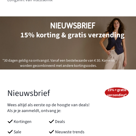
NIEUWSBRIEF
15% korting & gratis verzending
*30 dagen geldig na ontvangst. Vanaf een bestelwaarde van € 30. Kan niet
worden gecombineerd met andere kortingscodes.
Nieuwsbrief
15% + gratis
verzending*
Wees altijd als eerste op de hoogte van deals!
Als je je aanmeldt, ontvang je:
Kortingen
Deals
Sale
Nieuwste trends