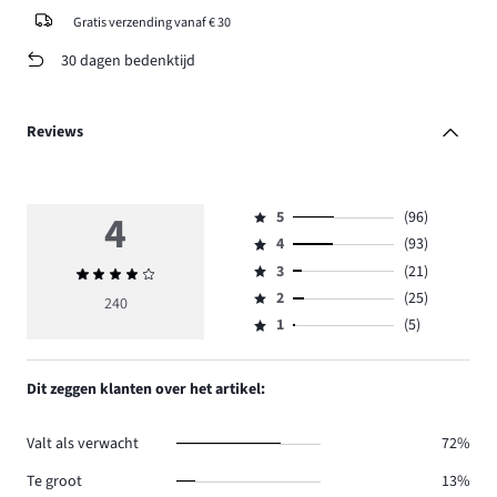
Gratis verzending vanaf € 30
30 dagen bedenktijd
Reviews
4
5
(96)
Beoordeling
4
(93)
5,
Beoordeling
aantal
3
(21)
Gemiddelde
4,
Beoordeling
reviews
beoordeling
aantal
2
(25)
3,
240
Beoordeling
96.
4
reviews
aantal
1
(5)
2,
Beoordeling
93.
reviews
aantal
1,
21.
reviews
aantal
Dit zeggen klanten over het artikel:
25.
reviews
5.
Valt als verwacht
72%
Te groot
13%