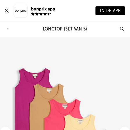
bonprix app
IN DE APP
LONGTOP (SET VAN 5)
Wa
zo
je?