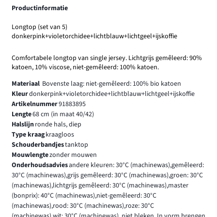
Productinformatie
Longtop (set van 5)
donkerpink+violetorchidee+lichtblauw+lichtgeel+ijskoffie
Comfortabele longtop van single jersey. Lichtgrijs gemêleerd: 90%
katoen, 10% viscose, niet-gemêleerd: 100% katoen.
Materiaal
Bovenste laag: niet-gemêleerd: 100% bio katoen
Kleur
donkerpink+violetorchidee+lichtblauw+lichtgeel+ijskoffie
Artikelnummer
91883895
Lengte
68 cm (in maat 40/42)
Halslijn
ronde hals, diep
Type kraag
kraagloos
Schouderbandjes
tanktop
Mouwlengte
zonder mouwen
Onderhoudsadvies
andere kleuren: 30°C (machinewas),gemêleerd:
30°C (machinewas),grijs gemêleerd: 30°C (machinewas),groen: 30°C
(machinewas),lichtgrijs gemêleerd: 30°C (machinewas),master
(bonprix): 40°C (machinewas),niet-gemêleerd: 30°C
(machinewas),rood: 30°C (machinewas),roze: 30°C
(machinewas),wit: 30°C (machinewas), niet bleken, In vorm brengen