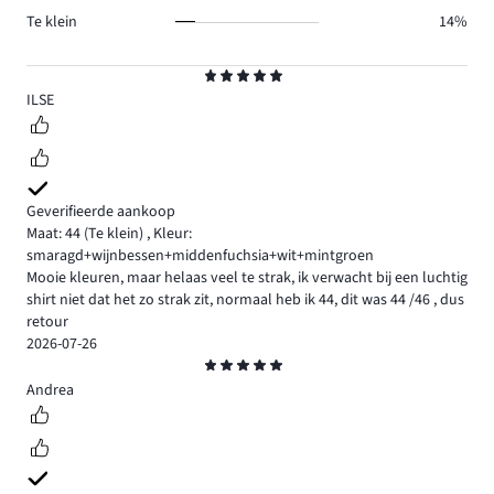
Te klein
14%
Beoordeling
5
ILSE
Geverifieerde aankoop
Maat: 44
(Te klein)
,
Kleur:
smaragd+wijnbessen+middenfuchsia+wit+mintgroen
Mooie kleuren, maar helaas veel te strak, ik verwacht bij een luchtig
shirt niet dat het zo strak zit, normaal heb ik 44, dit was 44 /46 , dus
retour
2026-07-26
Beoordeling
5
Andrea