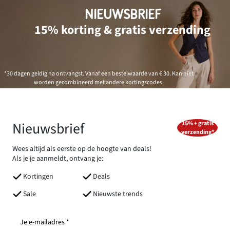
NIEUWSBRIEF
15% korting & gratis verzending
*30 dagen geldig na ontvangst. Vanaf een bestelwaarde van € 30. Kan niet
worden gecombineerd met andere kortingscodes.
Nieuwsbrief
15% + gratis
verzending*
Wees altijd als eerste op de hoogte van deals!
Als je je aanmeldt, ontvang je:
Kortingen
Deals
Sale
Nieuwste trends
Je e-mailadres *