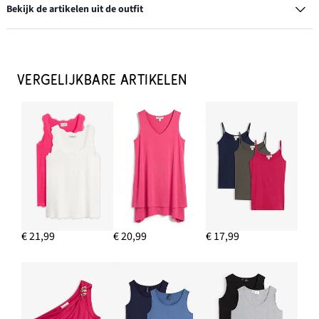
Bekijk de artikelen uit de outfit
Blouse in een soepele viscosemix
€ 10,99
VERGELIJKBARE ARTIKELEN
IN WINKELMANDJE
Pet
€ 13,99
IN WINKELMANDJE
Leren ballerina's
€ 34,99
€ 21,99
€ 20,99
€ 17,99
IN WINKELMANDJE
Katoenen longtop (set van 5)
€ 26,99
IN WINKELMANDJE