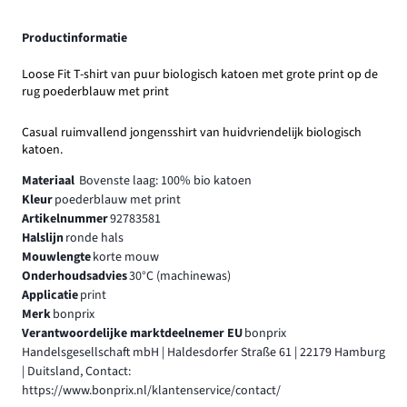
Productinformatie
Loose Fit T-shirt van puur biologisch katoen met grote print op de
rug poederblauw met print
Casual ruimvallend jongensshirt van huidvriendelijk biologisch
katoen.
Materiaal
Bovenste laag: 100% bio katoen
Kleur
poederblauw met print
Artikelnummer
92783581
Halslijn
ronde hals
Mouwlengte
korte mouw
Onderhoudsadvies
30°C (machinewas)
Applicatie
print
Merk
bonprix
Verantwoordelijke marktdeelnemer EU
bonprix
Handelsgesellschaft mbH | Haldesdorfer Straße 61 | 22179 Hamburg
| Duitsland, Contact:
https://www.bonprix.nl/klantenservice/contact/