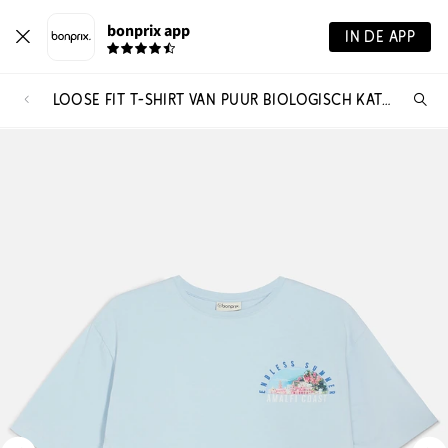
bonprix app
IN DE APP
LOOSE FIT T-SHIRT VAN PUUR BIOLOGISCH KATOEN MET GROTE PRINT OP DE RUG
Wa
zo
je?