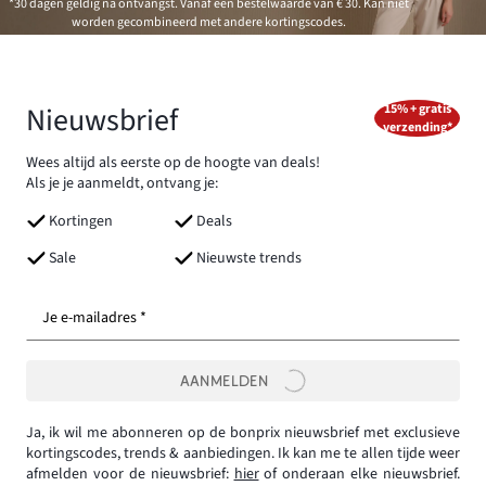
*30 dagen geldig na ontvangst. Vanaf een bestelwaarde van € 30. Kan niet
worden gecombineerd met andere kortingscodes.
Nieuwsbrief
15% + gratis
verzending*
Wees altijd als eerste op de hoogte van deals!
Als je je aanmeldt, ontvang je:
Kortingen
Deals
Sale
Nieuwste trends
Je e-mailadres *
AANMELDEN
Ja, ik wil me abonneren op de bonprix nieuwsbrief met exclusieve
kortingscodes, trends & aanbiedingen. Ik kan me te allen tijde weer
afmelden voor de nieuwsbrief:
hier
of onderaan elke nieuwsbrief.