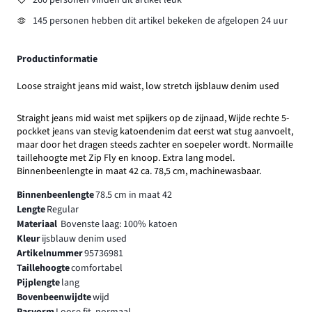
260 personen vinden dit artikel leuk
145 personen hebben dit artikel bekeken de afgelopen 24 uur
Productinformatie
Loose straight jeans mid waist, low stretch ijsblauw denim used
Straight jeans mid waist met spijkers op de zijnaad, Wijde rechte 5-
pockket jeans van stevig katoendenim dat eerst wat stug aanvoelt,
maar door het dragen steeds zachter en soepeler wordt. Normaille
taillehoogte met Zip Fly en knoop. Extra lang model.
Binnenbeenlengte in maat 42 ca. 78,5 cm, machinewasbaar.
Binnenbeenlengte
78.5 cm in maat 42
Lengte
Regular
Materiaal
Bovenste laag: 100% katoen
Kleur
ijsblauw denim used
Artikelnummer
95736981
Taillehoogte
comfortabel
Pijplengte
lang
Bovenbeenwijdte
wijd
Pasvorm
Loose fit, normaal