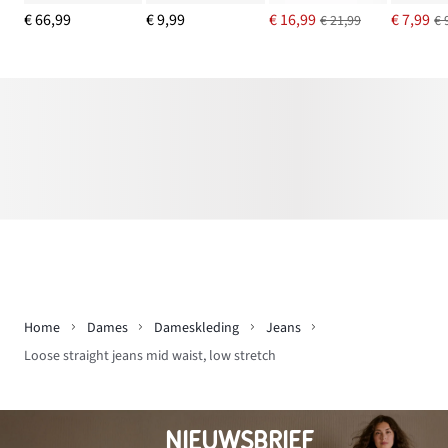
€ 66,99
€ 9,99
€ 16,99
€ 7,99
€ 21,99
€ 
Home
Dames
Dameskleding
Jeans
Loose straight jeans mid waist, low stretch
NIEUWSBRIEF