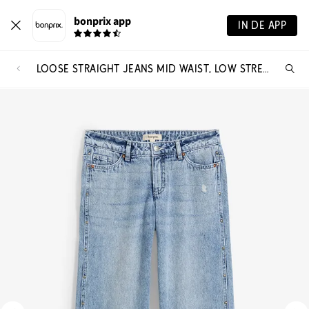
bonprix app
IN DE APP
LOOSE STRAIGHT JEANS MID WAIST, LOW STRETCH
Wa
zo
je?