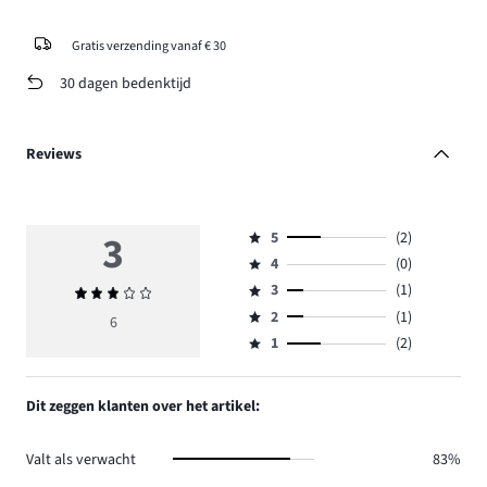
Gratis verzending vanaf € 30
30 dagen bedenktijd
Reviews
3
5
(2)
Beoordeling
4
(0)
5,
Beoordeling
aantal
3
(1)
Gemiddelde
4,
Beoordeling
reviews
beoordeling
aantal
2
(1)
3,
6
Beoordeling
2.
3
reviews
aantal
1
(2)
2,
Beoordeling
0.
reviews
aantal
1,
1.
reviews
aantal
Dit zeggen klanten over het artikel:
1.
reviews
2.
Valt als verwacht
83%