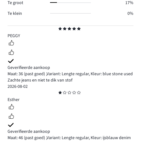
Te groot
17%
Te klein
0%
Beoordeling
5
PEGGY
Geverifieerde aankoop
Maat: 36
(past goed)
,
Variant: Lengte regular,
Kleur: blue stone used
Zachte jeans en niet te dik van stof
2026-08-02
Beoordeling
1
Esther
Geverifieerde aankoop
Maat: 46
(past goed)
,
Variant: Lengte regular,
Kleur: ijsblauw denim