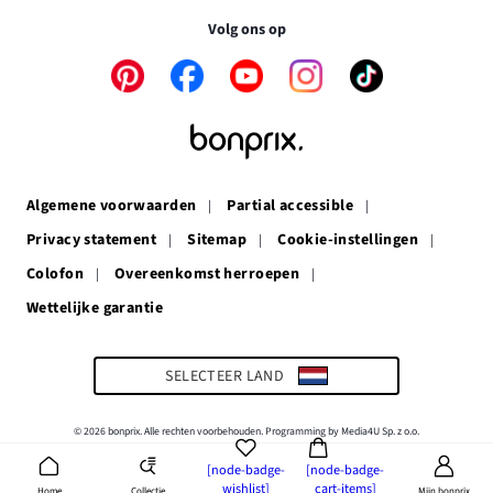
volkomen veilig.
venster
Volg ons op
Link
Link
Link
Link
Link
opent
opent
opent
opent
opent
in
in
in
in
in
een
een
een
een
een
nieuw
nieuw
nieuw
nieuw
nieuw
venster
venster
venster
venster
venster
Algemene voorwaarden
Partial accessible
Privacy statement
Sitemap
Cookie-instellingen
Colofon
Overeenkomst herroepen
Wettelijke garantie
Link
opent
in
een
SELECTEER LAND
nieuw
venster
© 2026 bonprix. Alle rechten voorbehouden. Programming by Media4U Sp. z o.o.
[node-badge-
[node-badge-
wishlist]
cart-items]
Collectie
Home
Mijn bonprix