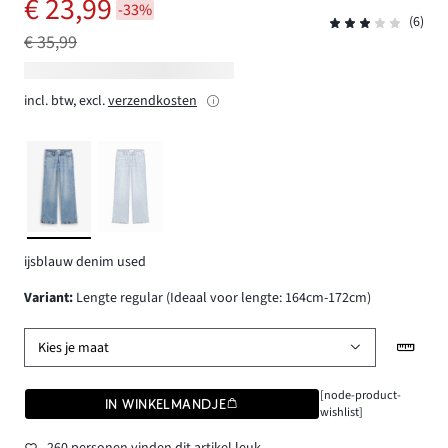
€ 23,99
-33%
(6)
€ 35,99
incl. btw, excl.
verzendkosten
ijsblauw denim used
Variant
:
Lengte regular (Ideaal voor lengte: 164cm-172cm)
Kies je maat
[node-product-
IN WINKELMANDJE
wishlist]