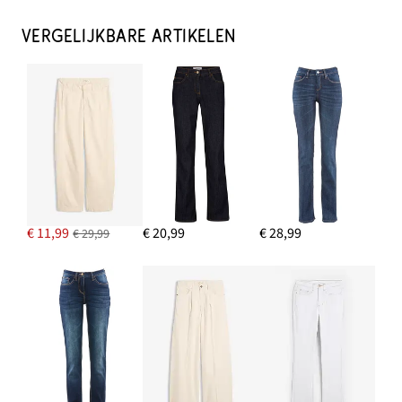
Handtas van suède
€ 49,99
VERGELIJKBARE ARTIKELEN
IN WINKELMANDJE
Creolen in gedraaide look
€ 11,99
IN WINKELMANDJE
Sneakers met loopzool in raffia-look
€ 19,99
€ 11,99
€ 20,99
€ 28,99
€ 29,99
IN WINKELMANDJE
Loose straight jeans, mid waist van katoen
€ 10,99
IN WINKELMANDJE