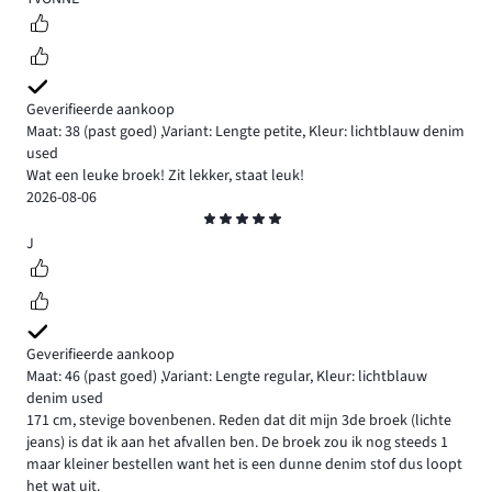
Geverifieerde aankoop
Maat: 38
(past goed)
,
Variant: Lengte petite,
Kleur: lichtblauw denim
used
Wat een leuke broek! Zit lekker, staat leuk!
2026-08-06
Beoordeling
5
J
Geverifieerde aankoop
Maat: 46
(past goed)
,
Variant: Lengte regular,
Kleur: lichtblauw
denim used
171 cm, stevige bovenbenen. Reden dat dit mijn 3de broek (lichte
jeans) is dat ik aan het afvallen ben. De broek zou ik nog steeds 1
maar kleiner bestellen want het is een dunne denim stof dus loopt
het wat uit.