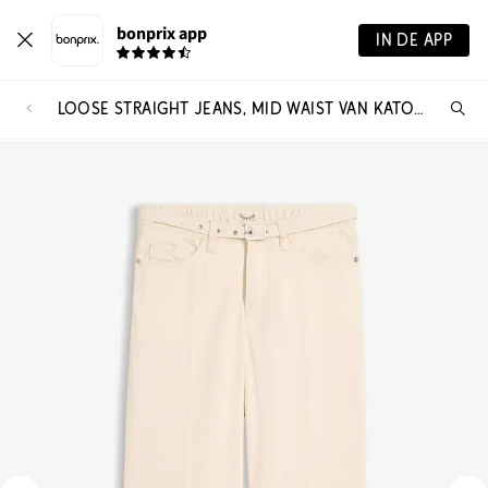
bonprix app
IN DE APP
LOOSE STRAIGHT JEANS, MID WAIST VAN KATOEN
Wa
zo
je?