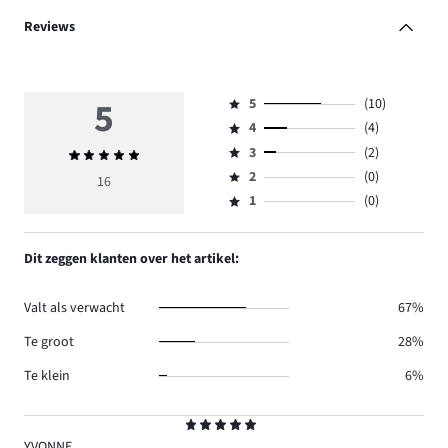
Reviews
5
5
(10)
Beoordeling
4
(4)
5,
Beoordeling
aantal
3
(2)
Gemiddelde
4,
Beoordeling
reviews
beoordeling
aantal
2
(0)
3,
16
Beoordeling
10.
5
reviews
aantal
1
(0)
2,
Beoordeling
4.
reviews
aantal
1,
2.
reviews
aantal
Dit zeggen klanten over het artikel:
0.
reviews
0.
Valt als verwacht
67%
Te groot
28%
Te klein
6%
Beoordeling
5
YVONNE