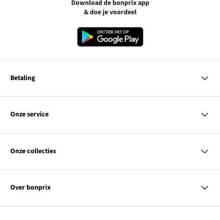
Download de bonprix app
& doe je voordeel
Betaling
MasterCard
VISA
Onze service
iDEAL | Wero
Vragen & antwoorden
PayPal
Bezorgen
Onze collecties
Betalen
Achteraf betalen
Retourneren & terugbetalen
Dames
Maattabellen
Heren
Contact
Over bonprix
Kinderen
Kortingscodes & acties
Wonen
Link
Ons bedrijf
SALE