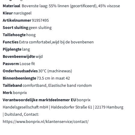
Materiaal
Bovenste laag: 55% linnen (gecertificeerd), 45% viscose
Kleur
narcisgeel
Artikelnummer
91957495
Soort sluiting
geen sluiting
Taillehoogte
hoog
Functies
Extra comfortabel,wijd bij de bovenbenen
Pijplengte
lang
Bovenbeenwijdte
wijd
Pasvorm
Loose fit
Onderhoudsadvies
30°C (machinewas)
Binnenbeenlengte
73.5 cm in maat 42
Tailleband
comfortband, Elastische band rondom
Merk
bonprix
Verantwoordelijke marktdeelnemer EU
bonprix
Handelsgesellschaft mbH | Haldesdorfer Straße 61 | 22179 Hamburg
| Duitsland, Contact:
https://www.bonprix.nl/klantenservice/contact/