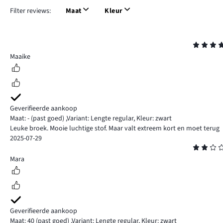
Filter reviews:
Maat
Kleur
Beoordeling
4
Maaike
Geverifieerde aankoop
Maat: -
(past goed)
,
Variant: Lengte regular,
Kleur: zwart
Leuke broek. Mooie luchtige stof. Maar valt extreem kort en moet terug
2025-07-29
Beoordeling
2
Mara
Geverifieerde aankoop
Maat: 40
(past goed)
,
Variant: Lengte regular,
Kleur: zwart