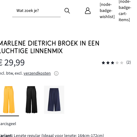
[node-
[node-
badge-
Wat zoek je?
badge-
cart-
wishlist]
items]
MARLENE DIETRICH BROEK IN EEN
LUCHTIGE LINNENMIX
€ 29,99
(2)
ncl. btw, excl.
verzendkosten
arcisgeel
Variant
:
Lengte regular (Ideaal voor lengte: 164cm-172cm)