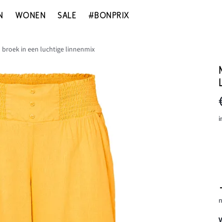
N
WONEN
SALE
#BONPRIX
 broek in een luchtige linnenmix
i
n