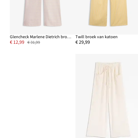
Glencheck Marlene Dietrich broek met viscose
Twill broek van katoen
€ 12,99
€ 29,99
€ 31,99