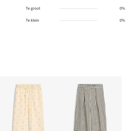
Te groot
0%
Te klein
0%