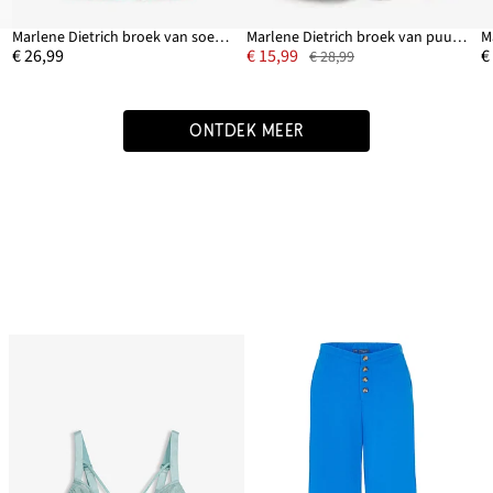
Marlene Dietrich broek van soepele viscose
Marlene Dietrich broek van puur katoen
€ 26,99
€ 15,99
€
€ 28,99
ONTDEK MEER